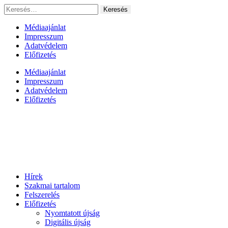
Ugrás
Keresés:
a
tartalomhoz
Médiaajánlat
Impresszum
Adatvédelem
Előfizetés
Médiaajánlat
Impresszum
Adatvédelem
Előfizetés
Hírek
Szakmai tartalom
Felszerelés
Előfizetés
Nyomtatott újság
Digitális újság