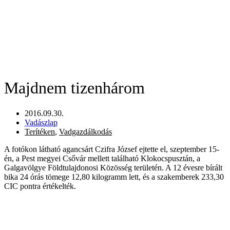
Majdnem tizenhárom
2016.09.30.
Vadászlap
Terítéken
,
Vadgazdálkodás
A fotókon látható agancsárt Czifra József ejtette el, szeptember 15-
én, a Pest megyei Csővár mellett található Klokocspusztán, a
Galgavölgye Földtulajdonosi Közösség területén. A 12 évesre bírált
bika 24 órás tömege 12,80 kilogramm lett, és a szakemberek 233,30
CIC pontra értékelték.