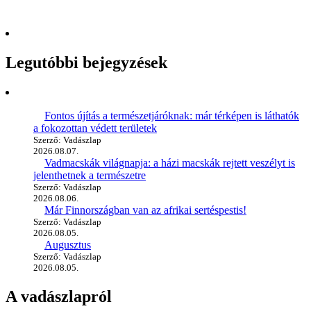
Legutóbbi bejegyzések
Fontos újítás a természetjáróknak: már térképen is láthatók
a fokozottan védett területek
Szerző: Vadászlap
2026.08.07.
Vadmacskák világnapja: a házi macskák rejtett veszélyt is
jelenthetnek a természetre
Szerző: Vadászlap
2026.08.06.
Már Finnországban van az afrikai sertéspestis!
Szerző: Vadászlap
2026.08.05.
Augusztus
Szerző: Vadászlap
2026.08.05.
A vadászlapról