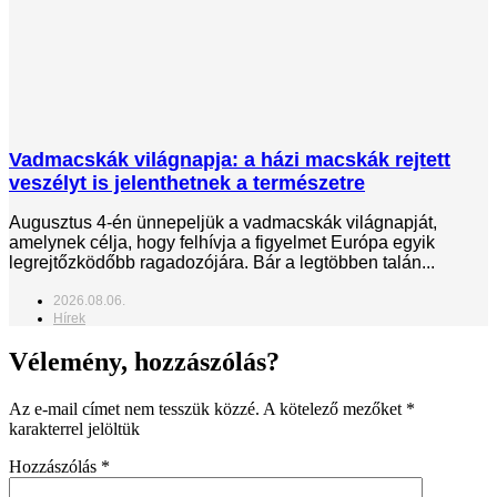
Vadmacskák világnapja: a házi macskák rejtett
veszélyt is jelenthetnek a természetre
Augusztus 4-én ünnepeljük a vadmacskák világnapját,
amelynek célja, hogy felhívja a figyelmet Európa egyik
legrejtőzködőbb ragadozójára. Bár a legtöbben talán...
2026.08.06.
Hírek
Vélemény, hozzászólás?
Az e-mail címet nem tesszük közzé.
A kötelező mezőket
*
karakterrel jelöltük
Hozzászólás
*