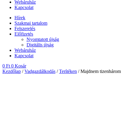
Webáruház
Kapcsolat
Hírek
Szakmai tartalom
Felszerelés
Előfizetés
Nyomtatott újság
Digitális újság
Webáruház
Kapcsolat
0
Ft
0
Kosár
Kezdőlap
/
Vadgazdálkodás
/
Terítéken
/ Majdnem tizenhárom