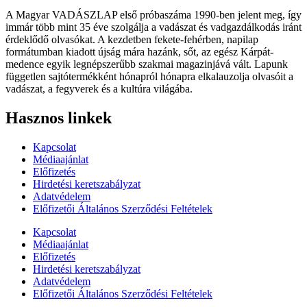
A Magyar VADÁSZLAP első próbaszáma 1990-ben jelent meg, így
immár több mint 35 éve szolgálja a vadászat és vadgazdálkodás iránt
érdeklődő olvasókat. A kezdetben fekete-fehérben, napilap
formátumban kiadott újság mára hazánk, sőt, az egész Kárpát-
medence egyik legnépszerűbb szakmai magazinjává vált. Lapunk
független sajtótermékként hónapról hónapra elkalauzolja olvasóit a
vadászat, a fegyverek és a kultúra világába.
Hasznos linkek
Kapcsolat
Médiaajánlat
Előfizetés
Hirdetési keretszabályzat
Adatvédelem
Előfizetői Általános Szerződési Feltételek
Kapcsolat
Médiaajánlat
Előfizetés
Hirdetési keretszabályzat
Adatvédelem
Előfizetői Általános Szerződési Feltételek