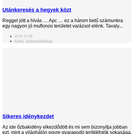
Utánkeresés a hegyek közt
Reggel jött a hívás … Apc … ez a három betű számunkra
egy nagyon jó muflonos területet varázsol elénk. Tavaly...
2016.11.08.
Kutya
,
Vadgazdálkodás
Sikeres idénykezdet
Az ide őzbakidény elkezdődött és mi sem bizonyítja jobban
ezt, mint a világhálón egyre gyarapodó terítékfotók sokasága,