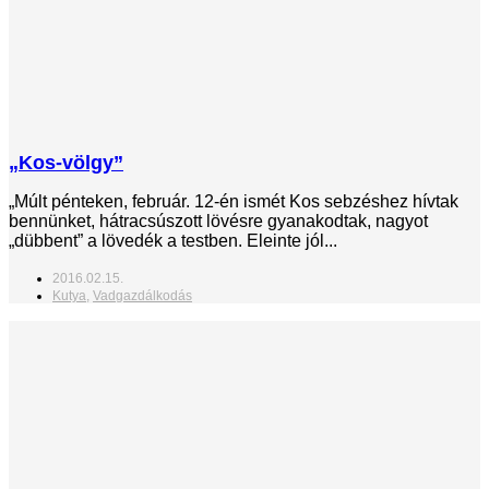
„Kos-völgy”
„Múlt pénteken, február. 12-én ismét Kos sebzéshez hívtak
bennünket, hátracsúszott lövésre gyanakodtak, nagyot
„dübbent” a lövedék a testben. Eleinte jól...
2016.02.15.
Kutya
,
Vadgazdálkodás