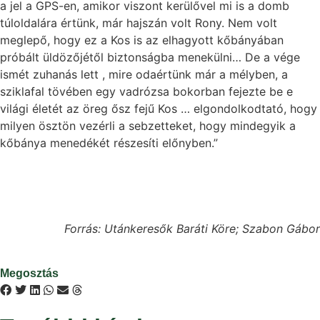
a jel a GPS-en, amikor viszont kerülővel mi is a domb
túloldalára értünk, már hajszán volt Rony. Nem volt
meglepő, hogy ez a Kos is az elhagyott kőbányában
próbált üldözőjétől biztonságba menekülni… De a vége
ismét zuhanás lett , mire odaértünk már a mélyben, a
sziklafal tövében egy vadrózsa bokorban fejezte be e
világi életét az öreg ősz fejű Kos … elgondolkodtató, hogy
milyen ösztön vezérli a sebzetteket, hogy mindegyik a
kőbánya menedékét részesíti előnyben.”
Forrás: Utánkeresők Baráti Köre; Szabon Gábor
Megosztás