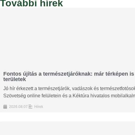
További hírek
Fontos újítás a természetjáróknak: már térképen is 
területek
Jó hír érkezett a természetjárók, vadászok és természetfotós
Szövetség online felületein és a Kéktúra hivatalos mobilalka
2026.08.07.
Hírek