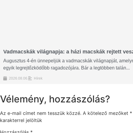
Vadmacskák világnapja: a házi macskák rejtett vesz
Augusztus 4-én ünnepeljük a vadmacskák világnapját, amelyne
egyik legrejtőzködőbb ragadozójára. Bár a legtöbben talán...
2026.08.06.
Hírek
Vélemény, hozzászólás?
Az e-mail címet nem tesszük közzé.
A kötelező mezőket
*
karakterrel jelöltük
Hozzászólás
*