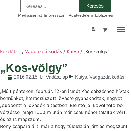
Médiaajánlat
Impresszum
Adatvédelem
Előfizetés
Kezdőlap
/
Vadgazdálkodás
/
Kutya
/ „Kos-völgy”
„Kos-völgy”
2016.02.15.
Vadászlap
Kutya
,
Vadgazdálkodás
„Múlt pénteken, február. 12-én ismét Kos sebzéshez hívtak
bennünket, hátracsúszott lövésre gyanakodtak, nagyot
„dübbent” a lövedék a testben. Eleinte jól követhető bő
vérzéssel majd 1000 m után már csak néhol találtak vért,
és az is megszűnt.
Rony csapára állt, már a hegy túloldalán járt és megszűnt