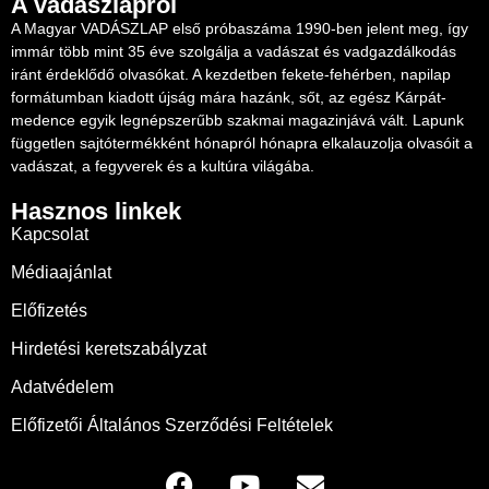
A vadászlapról
A Magyar VADÁSZLAP első próbaszáma 1990-ben jelent meg, így
immár több mint 35 éve szolgálja a vadászat és vadgazdálkodás
iránt érdeklődő olvasókat. A kezdetben fekete-fehérben, napilap
formátumban kiadott újság mára hazánk, sőt, az egész Kárpát-
medence egyik legnépszerűbb szakmai magazinjává vált. Lapunk
független sajtótermékként hónapról hónapra elkalauzolja olvasóit a
vadászat, a fegyverek és a kultúra világába.
Hasznos linkek
Kapcsolat
Médiaajánlat
Előfizetés
Hirdetési keretszabályzat
Adatvédelem
Előfizetői Általános Szerződési Feltételek