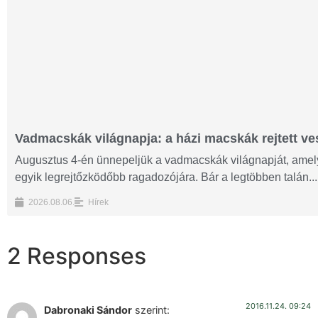
Vadmacskák világnapja: a házi macskák rejtett ves
Augusztus 4-én ünnepeljük a vadmacskák világnapját, amelyn
egyik legrejtőzködőbb ragadozójára. Bár a legtöbben talán...
2026.08.06.
Hírek
2 Responses
2016.11.24. 09:24
Dabronaki Sándor
szerint: