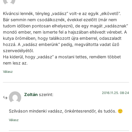
Kíváncsi lennék, tényleg „vadász” volt-e az egyik „elkövető”.
Bár semmin nem csodálkoznék, évekkel ezelőtt (már nem
tudom időben pontosan elhelyezni), de egy magát „vadásznak”
mondó ember, nem ismerte fel a hajszában eltévedt vérebet. A
kutya örömében, hogy találkozott újra emberrel, odaszaladt
hozzá. A „vadász emberünk” pedig, megváltotta vadat űző
szenvedélyétől.
Ha kiderül, hogy „vadász” a mostani tettes, remélem többet
nem lesz az.
Válasz
2016.11.25. 08:24
Zoltán
szerint:
Szilváson mindenki vadász, önkéntesrendőr, és tudós. 🙂
Válasz