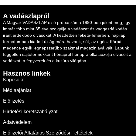
A vadászlapról
A Magyar VADÁSZLAP első próbaszáma 1990-ben jelent meg, így
immár több mint 35 éve szolgálja a vadászat és vadgazdálkodás
iránt érdeklődő olvasókat. A kezdetben fekete-fehérben, napilap
formátumban kiadott újság mára hazánk, sőt, az egész Kárpát-
medence egyik legnépszerűbb szakmai magazinjává vált. Lapunk
független sajtótermékként hónapról hónapra elkalauzolja olvasóit a
vadászat, a fegyverek és a kultúra világába.
Hasznos linkek
Kapcsolat
Médiaajánlat
Előfizetés
Hirdetési keretszabályzat
Adatvédelem
Előfizetői Általános Szerződési Feltételek