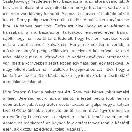
Szalajka-völgy kezdeténél lévő bazársorra, ahol állóra csaholták. A
helyszínre elsőként a csapattól külön mozgó hivatásos vadász ért,
akit nem várt látvány fogadott. A sebzett szarvas két fabódé között
feküdt, Rony pedig eszméletlenül a földön. A másik két kutyának se
híre, se hamva nem volt. Elsőre azt hitte, hogy az eb elfáradt a
hajszában, ám a bazársoron tartózkodó emberek lévén hamar
rájött, hogy nem ez történt. Kiderült, hogy két férfi karókkal esett
neki a vadat csaholó kutyáknak. Ronyt eszméletlenre verték, a
másik két kutyát pedig elüldözték, amelyeket két órával az eset
után találtak meg a környéken. A vadászkutyáknak szerencséje
volt, mert a környékben sétált éppen egy fiatal pár, egy tacskóval. A
nagy felfordulásban nem találták a kutyájukat és azt hitték, hogy a
két férfi azt az ő ebüket bántalmazza, így tettük közben „leállították”
a brutális cselekedetet.
Mire Szabon Gábor a helyszínre ért, Rony már képes volt felemelni
a fejét. Jelenleg egyik lábára sántít, a testét pedig több helyen
ödémák borítják. A sajnálatos esetet tovább árnyalja, hogy a kutyán
lévő GPS az ütések következtében tönkrement. Az ügyről értesülve
a rendőrség is kiérkezett a helyszínre, ahol felvették az érintettek
adatait. Az utánkereső az ügyben feljelentést tervez tenni a két férfi
ellen, akik közül az egyik állítólag „vadász”…