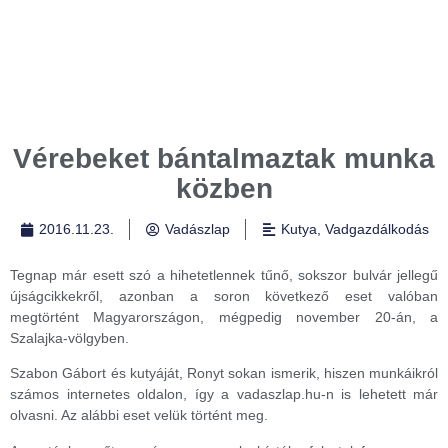
Vérebeket bántalmaztak munka
közben
2016.11.23.
Vadászlap
Kutya
,
Vadgazdálkodás
Tegnap már esett szó a hihetetlennek tűnő, sokszor bulvár jellegű
újságcikkekről, azonban a soron következő eset valóban
megtörtént Magyarországon, mégpedig november 20-án, a
Szalajka-völgyben.
Szabon Gábort és kutyáját, Ronyt sokan ismerik, hiszen munkáikról
számos internetes oldalon, így a vadaszlap.hu-n is lehetett már
olvasni. Az alábbi eset velük történt meg.