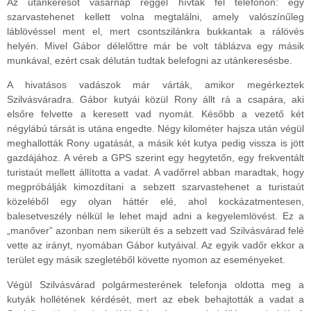
Az utánkeresőt vasárnap reggel hívták fel telefonon: egy
szarvastehenet kellett volna megtalálni, amely valószínűleg
láblövéssel ment el, mert csontszilánkra bukkantak a rálövés
helyén. Mivel Gábor délelőttre már be volt táblázva egy másik
munkával, ezért csak délután tudtak belefogni az utánkeresésbe.
A hivatásos vadászok már várták, amikor megérkeztek
Szilvásváradra. Gábor kutyái közül Rony állt rá a csapára, aki
elsőre felvette a keresett vad nyomát. Később a vezető két
négylábú társát is utána engedte. Négy kilométer hajsza után végül
meghallották Rony ugatását, a másik két kutya pedig vissza is jött
gazdájához. A véreb a GPS szerint egy hegytetőn, egy frekventált
turistaút mellett állította a vadat. A vadőrrel abban maradtak, hogy
megpróbálják kimozdítani a sebzett szarvastehenet a turistaút
közeléből egy olyan háttér elé, ahol kockázatmentesen,
balesetveszély nélkül le lehet majd adni a kegyelemlövést. Ez a
„manőver” azonban nem sikerült és a sebzett vad Szilvásvárad felé
vette az irányt, nyomában Gábor kutyáival. Az egyik vadőr ekkor a
terület egy másik szegletéből követte nyomon az eseményeket.
Végül Szilvásvárad polgármesterének telefonja oldotta meg a
kutyák hollétének kérdését, mert az ebek behajtották a vadat a