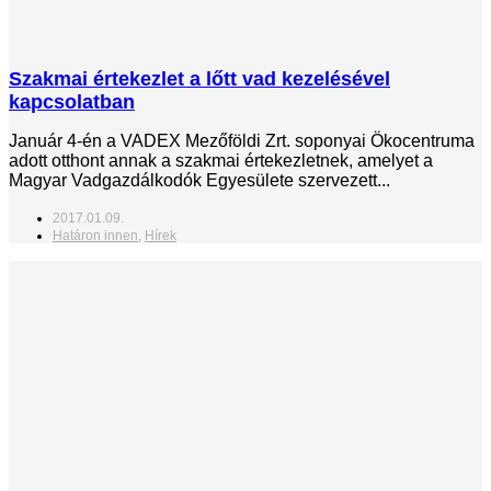
Szakmai értekezlet a lőtt vad kezelésével
kapcsolatban
Január 4-én a VADEX Mezőföldi Zrt. soponyai Ökocentruma
adott otthont annak a szakmai értekezletnek, amelyet a
Magyar Vadgazdálkodók Egyesülete szervezett...
2017.01.09.
Határon innen
,
Hírek