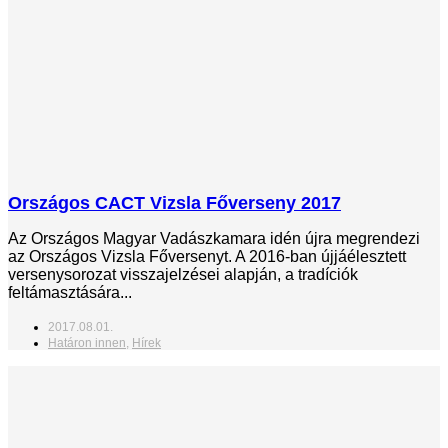
Országos CACT Vizsla Főverseny 2017
Az Országos Magyar Vadászkamara idén újra megrendezi
az Országos Vizsla Főversenyt. A 2016-ban újjáélesztett
versenysorozat visszajelzései alapján, a tradíciók
feltámasztására...
2017.08.01.
Határon innen
,
Hírek