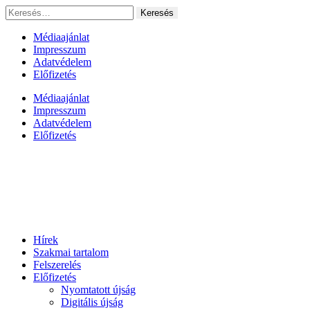
Ugrás
Keresés:
a
tartalomhoz
Médiaajánlat
Impresszum
Adatvédelem
Előfizetés
Médiaajánlat
Impresszum
Adatvédelem
Előfizetés
Hírek
Szakmai tartalom
Felszerelés
Előfizetés
Nyomtatott újság
Digitális újság