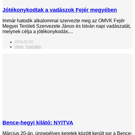
Jótékonykodtak a vadászok Fejér megyében
Immár hatodik alkalommal szervezte meg az OMVK Fejér
Megyei Területi Szervezete János és István napi vadászatát,
melynek célja a jótékonykodás....
2019.01.02.
Hírek
,
Tudósítás
Bence-hegyi kilátó: NYITVA
Március 20-án, ünnepélyes keretek között került sor a Bence-