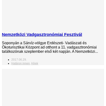
Nemzetközi Vadgasztronómiai Fesztivál
Soponyán a Sárvíz-völgye Erdészeti- Vadászati és
Ökoturisztikai Központ ad otthont a 11. vadgasztronómiai
találkozónak szeptember első két napján. A Nemzetközi...
2017.06.29.
Határon innen
,
Hírek