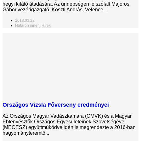
hegyi kilátó átadására. Az ünnepségen felszólalt Majoros
Gábor vezérigazgató, Koszti András, Velence...
2018.03.22.
Határon innen
,
Hírek
Országos Vizsla Főverseny eredményei
Az Országos Magyar Vadászkamara (OMVK) és a Magyar
Ebtenyésztők Országos Egyesületeinek Szövetségével
(MEOESZ) együttműködve idén is megrendezte a 2016-ban
hagyományteremtő...