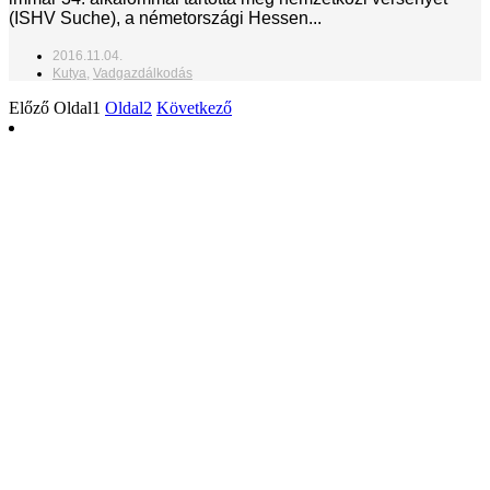
(ISHV Suche), a németországi Hessen...
2016.11.04.
Kutya
,
Vadgazdálkodás
Előző
Oldal
1
Oldal
2
Következő