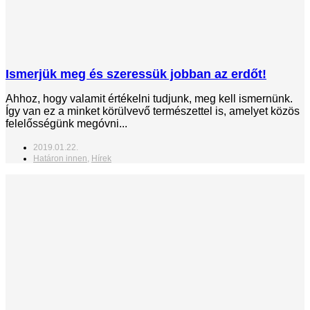
Ismerjük meg és szeressük jobban az erdőt!
Ahhoz, hogy valamit értékelni tudjunk, meg kell ismernünk.
Így van ez a minket körülvevő természettel is, amelyet közös
felelősségünk megóvni...
2019.01.22.
Határon innen
,
Hírek