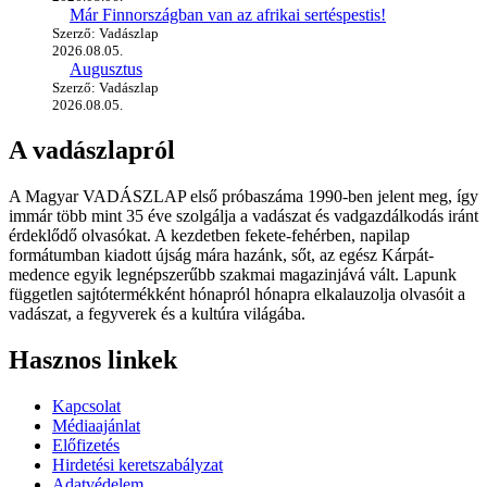
Már Finnországban van az afrikai sertéspestis!
Szerző: Vadászlap
2026.08.05.
Augusztus
Szerző: Vadászlap
2026.08.05.
A vadászlapról
A Magyar VADÁSZLAP első próbaszáma 1990-ben jelent meg, így
immár több mint 35 éve szolgálja a vadászat és vadgazdálkodás iránt
érdeklődő olvasókat. A kezdetben fekete-fehérben, napilap
formátumban kiadott újság mára hazánk, sőt, az egész Kárpát-
medence egyik legnépszerűbb szakmai magazinjává vált. Lapunk
független sajtótermékként hónapról hónapra elkalauzolja olvasóit a
vadászat, a fegyverek és a kultúra világába.
Hasznos linkek
Kapcsolat
Médiaajánlat
Előfizetés
Hirdetési keretszabályzat
Adatvédelem