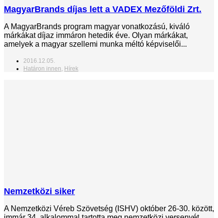
MagyarBrands díjas lett a VADEX Mezőföldi Zrt.
A MagyarBrands program magyar vonatkozású, kiváló
márkákat díjaz immáron hetedik éve. Olyan márkákat,
amelyek a magyar szellemi munka méltó képviselői...
2016.12.05.
Határon innen
,
Hírek
Nemzetközi siker
A Nemzetközi Véreb Szövetség (ISHV) október 26-30. között,
immár 34. alkalommal tartotta meg nemzetközi versenyét