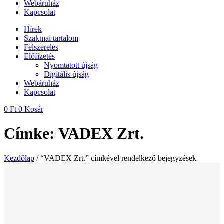
Webáruház
Kapcsolat
Hírek
Szakmai tartalom
Felszerelés
Előfizetés
Nyomtatott újság
Digitális újság
Webáruház
Kapcsolat
0
Ft
0
Kosár
Címke: VADEX Zrt.
Kezdőlap
/ “VADEX Zrt.” címkével rendelkező bejegyzések