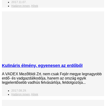
2017.11.07.
Határon innen
,
Hírek
Kulináris élmény, egyenesen az erdőből
A VADEX Mezőföldi Zrt. nem csak Fejér megye legnagyobb
erdő- és vadgazdálkodója, hanem az ország egyik
legjelentősebb vadhús felvásárlója, feldolgozója...
2017.08.29.
Határon innen
,
Hírek