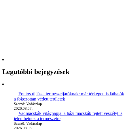
Legutóbbi bejegyzések
Fontos újítás a természetjáróknak: már térképen is láthatók
a fokozottan védett területek
Szerző: Vadászlap
2026.08.07.
Vadmacskák világnapja: a házi macskák rejtett veszélyt is
jelenthetnek a természetre
Szerző: Vadászlap
2026.08.06.