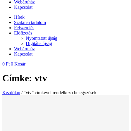
Webáruház
Kapcsolat
Hírek
Szakmai tartalom
Felszerelés
Előfizetés
Nyomtatott újság
Digitális újság
Webáruház
Kapcsolat
0
Ft
0
Kosár
Címke: vtv
Kezdőlap
/ “vtv” címkével rendelkező bejegyzések