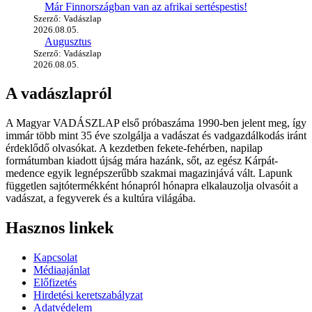
Már Finnországban van az afrikai sertéspestis!
Szerző: Vadászlap
2026.08.05.
Augusztus
Szerző: Vadászlap
2026.08.05.
A vadászlapról
A Magyar VADÁSZLAP első próbaszáma 1990-ben jelent meg, így
immár több mint 35 éve szolgálja a vadászat és vadgazdálkodás iránt
érdeklődő olvasókat. A kezdetben fekete-fehérben, napilap
formátumban kiadott újság mára hazánk, sőt, az egész Kárpát-
medence egyik legnépszerűbb szakmai magazinjává vált. Lapunk
független sajtótermékként hónapról hónapra elkalauzolja olvasóit a
vadászat, a fegyverek és a kultúra világába.
Hasznos linkek
Kapcsolat
Médiaajánlat
Előfizetés
Hirdetési keretszabályzat
Adatvédelem