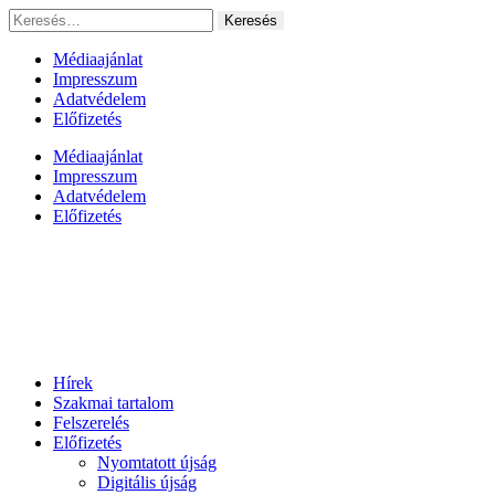
Ugrás
Keresés:
a
tartalomhoz
Médiaajánlat
Impresszum
Adatvédelem
Előfizetés
Médiaajánlat
Impresszum
Adatvédelem
Előfizetés
Hírek
Szakmai tartalom
Felszerelés
Előfizetés
Nyomtatott újság
Digitális újság