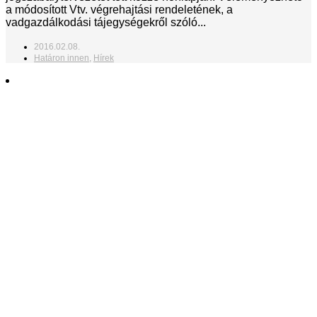
a módosított Vtv. végrehajtási rendeletének, a
vadgazdálkodási tájegységekről szóló...
2016.02.08.
Határon innen
,
Hírek