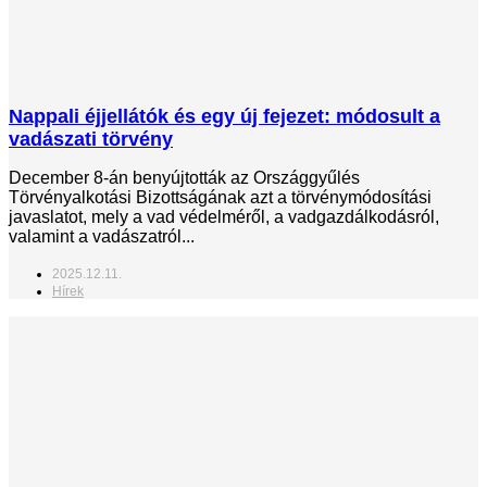
Nappali éjjellátók és egy új fejezet: módosult a
vadászati törvény
December 8-án benyújtották az Országgyűlés
Törvényalkotási Bizottságának azt a törvénymódosítási
javaslatot, mely a vad védelméről, a vadgazdálkodásról,
valamint a vadászatról...
2025.12.11.
Hírek