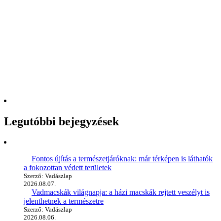
Legutóbbi bejegyzések
Fontos újítás a természetjáróknak: már térképen is láthatók
a fokozottan védett területek
Szerző: Vadászlap
2026.08.07.
Vadmacskák világnapja: a házi macskák rejtett veszélyt is
jelenthetnek a természetre
Szerző: Vadászlap
2026.08.06.