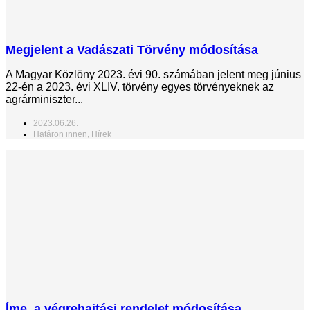
Megjelent a Vadászati Törvény módosítása
A Magyar Közlöny 2023. évi 90. számában jelent meg június
22-én a 2023. évi XLIV. törvény egyes törvényeknek az
agrárminiszter...
2023.06.26.
Határon innen
,
Hírek
Íme, a végrehajtási rendelet módosítása