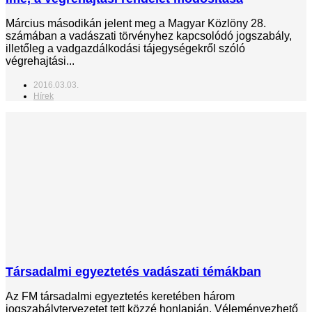
Március másodikán jelent meg a Magyar Közlöny 28.
számában a vadászati törvényhez kapcsolódó jogszabály,
illetőleg a vadgazdálkodási tájegységekről szóló
végrehajtási...
2016.03.03.
Hírek
Társadalmi egyeztetés vadászati témákban
Az FM társadalmi egyeztetés keretében három
jogszabálytervezetet tett közzé honlapján. Véleményezhető