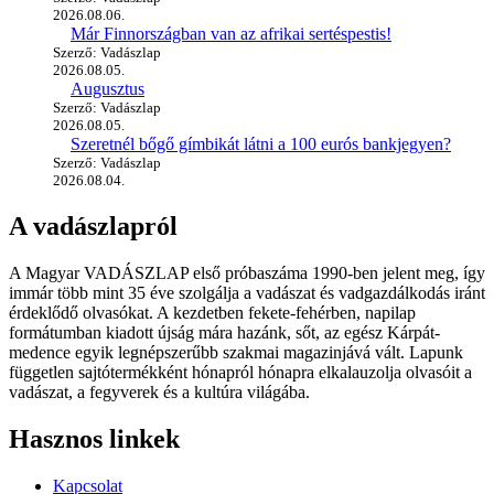
2026.08.06.
Már Finnországban van az afrikai sertéspestis!
Szerző: Vadászlap
2026.08.05.
Augusztus
Szerző: Vadászlap
2026.08.05.
Szeretnél bőgő gímbikát látni a 100 eurós bankjegyen?
Szerző: Vadászlap
2026.08.04.
A vadászlapról
A Magyar VADÁSZLAP első próbaszáma 1990-ben jelent meg, így
immár több mint 35 éve szolgálja a vadászat és vadgazdálkodás iránt
érdeklődő olvasókat. A kezdetben fekete-fehérben, napilap
formátumban kiadott újság mára hazánk, sőt, az egész Kárpát-
medence egyik legnépszerűbb szakmai magazinjává vált. Lapunk
független sajtótermékként hónapról hónapra elkalauzolja olvasóit a
vadászat, a fegyverek és a kultúra világába.
Hasznos linkek
Kapcsolat