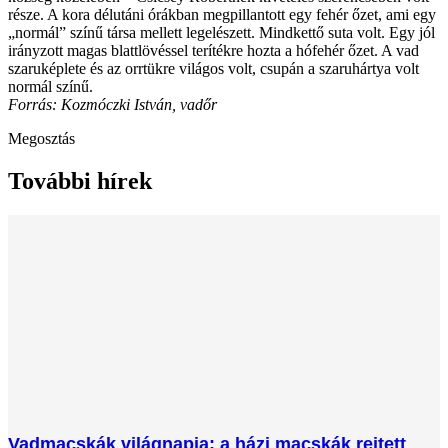
része. A kora délutáni órákban megpillantott egy fehér őzet, ami egy
„normál” színű társa mellett legelészett. Mindkettő suta volt. Egy jól
irányzott magas blattlövéssel terítékre hozta a hófehér őzet. A vad
szaruképlete és az orrtükre világos volt, csupán a szaruhártya volt
normál színű.
Forrás: Kozmóczki István, vadőr
Megosztás
További hírek
Vadmacskák világnapja: a házi macskák rejtett