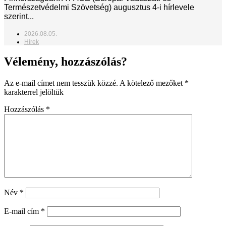
Természetvédelmi Szövetség) augusztus 4-i hírlevele
szerint...
2026.08.05.
Hírek
Vélemény, hozzászólás?
Az e-mail címet nem tesszük közzé.
A kötelező mezőket
*
karakterrel jelöltük
Hozzászólás
*
Név
*
E-mail cím
*