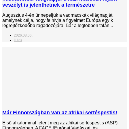
veszélyt is jelenthetnek a természetre
Augusztus 4-én ünnepeljük a vadmacskák világnapját,
amelynek célja, hogy felhívja a figyelmet Európa egyik
legrejtőzködőbb ragadozójára. Bár a legtöbben talán...
2026.08.06.
Hírek
Már Finnországban van az afrikai sertéspestis!
Első alkalommal jelent meg az afrikai sertéspestis (ASP)
Finnországban. A FACE (Európai Vadászati és