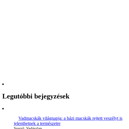
Legutóbbi bejegyzések
Vadmacskák világnapja: a házi macskák rejtett veszélyt is
jelenthetnek a természetre
Szerző: Vadászlap