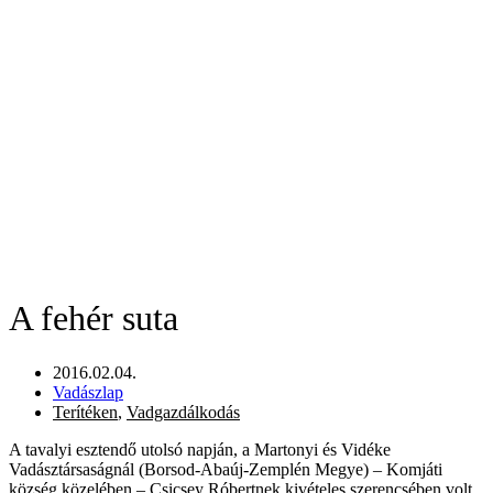
A fehér suta
2016.02.04.
Vadászlap
Terítéken
,
Vadgazdálkodás
A tavalyi esztendő utolsó napján, a Martonyi és Vidéke
Vadásztársaságnál (Borsod-Abaúj-Zemplén Megye) – Komjáti
község közelében – Csicsey Róbertnek kivételes szerencsében volt