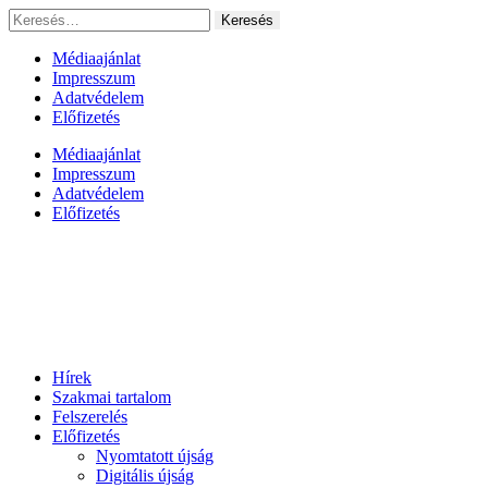
Ugrás
Keresés:
a
tartalomhoz
Médiaajánlat
Impresszum
Adatvédelem
Előfizetés
Médiaajánlat
Impresszum
Adatvédelem
Előfizetés
Hírek
Szakmai tartalom
Felszerelés
Előfizetés
Nyomtatott újság
Digitális újság