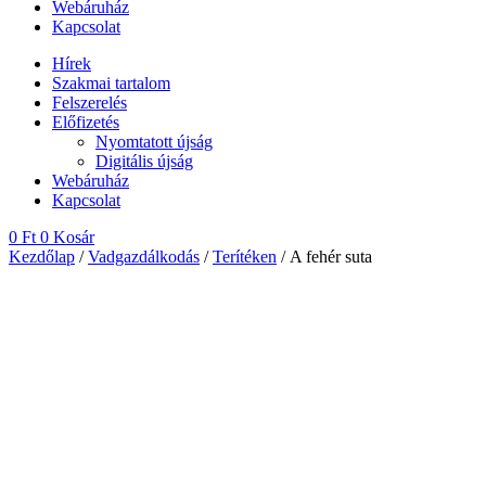
Webáruház
Kapcsolat
Hírek
Szakmai tartalom
Felszerelés
Előfizetés
Nyomtatott újság
Digitális újság
Webáruház
Kapcsolat
0
Ft
0
Kosár
Kezdőlap
/
Vadgazdálkodás
/
Terítéken
/ A fehér suta