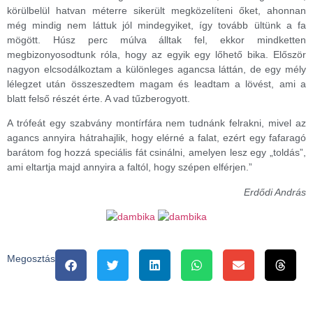
körülbelül hatvan méterre sikerült megközelíteni őket, ahonnan
még mindig nem láttuk jól mindegyiket, így tovább ültünk a fa
mögött. Húsz perc múlva álltak fel, ekkor mindketten
megbizonyosodtunk róla, hogy az egyik egy lőhető bika. Először
nagyon elcsodálkoztam a különleges agancsa láttán, de egy mély
lélegzet után összeszedtem magam és leadtam a lövést, ami a
blatt felső részét érte. A vad tűzberogyott.
A trófeát egy szabvány montírfára nem tudnánk felrakni, mivel az
agancs annyira hátrahajlik, hogy elérné a falat, ezért egy fafaragó
barátom fog hozzá speciális fát csinálni, amelyen lesz egy „toldás”,
ami eltartja majd annyira a faltól, hogy szépen elférjen.”
Erdődi András
Megosztás