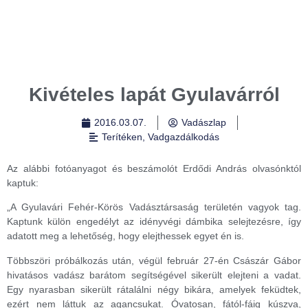
Kivételes lapát Gyulavárról
2016.03.07.
Vadászlap
Terítéken
,
Vadgazdálkodás
Az alábbi fotóanyagot és beszámolót Erdődi András olvasónktól
kaptuk:
„A Gyulavári Fehér-Körös Vadásztársaság területén vagyok tag.
Kaptunk külön engedélyt az idényvégi dámbika selejtezésre, így
adatott meg a lehetőség, hogy elejthessek egyet én is.
Többszöri próbálkozás után, végül február 27-én Császár Gábor
hivatásos vadász barátom segítségével sikerült elejteni a vadat.
Egy nyarasban sikerült rátalálni négy bikára, amelyek feküdtek,
ezért nem láttuk az agancsukat. Óvatosan, fától-fáig kúszva,