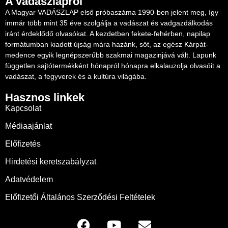
A vadászlapról
A Magyar VADÁSZLAP első próbaszáma 1990-ben jelent meg, így
immár több mint 35 éve szolgálja a vadászat és vadgazdálkodás
iránt érdeklődő olvasókat. A kezdetben fekete-fehérben, napilap
formátumban kiadott újság mára hazánk, sőt, az egész Kárpát-
medence egyik legnépszerűbb szakmai magazinjává vált. Lapunk
független sajtótermékként hónapról hónapra elkalauzolja olvasóit a
vadászat, a fegyverek és a kultúra világába.
Hasznos linkek
Kapcsolat
Médiaajánlat
Előfizetés
Hirdetési keretszabályzat
Adatvédelem
Előfizetői Általános Szerződési Feltételek