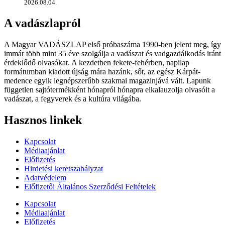
2026.08.04.
A vadászlapról
A Magyar VADÁSZLAP első próbaszáma 1990-ben jelent meg, így
immár több mint 35 éve szolgálja a vadászat és vadgazdálkodás iránt
érdeklődő olvasókat. A kezdetben fekete-fehérben, napilap
formátumban kiadott újság mára hazánk, sőt, az egész Kárpát-
medence egyik legnépszerűbb szakmai magazinjává vált. Lapunk
független sajtótermékként hónapról hónapra elkalauzolja olvasóit a
vadászat, a fegyverek és a kultúra világába.
Hasznos linkek
Kapcsolat
Médiaajánlat
Előfizetés
Hirdetési keretszabályzat
Adatvédelem
Előfizetői Általános Szerződési Feltételek
Kapcsolat
Médiaajánlat
Előfizetés