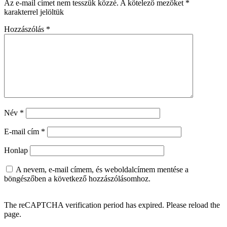
Az e-mail címet nem tesszük közzé.
A kötelező mezőket
*
karakterrel jelöltük
Hozzászólás
*
Név
*
E-mail cím
*
Honlap
A nevem, e-mail címem, és weboldalcímem mentése a
böngészőben a következő hozzászólásomhoz.
The reCAPTCHA verification period has expired. Please reload the
page.