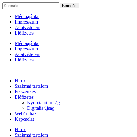
Ugrás
Keresés:
a
tartalomhoz
Médiaajánlat
Impresszum
Adatvédelem
Előfizetés
Médiaajánlat
Impresszum
Adatvédelem
Előfizetés
Hírek
Szakmai tartalom
Felszerelés
Előfizetés
Nyomtatott újság
Digitális újság
Webáruház
Kapcsolat
Hírek
Szakmai tartalom