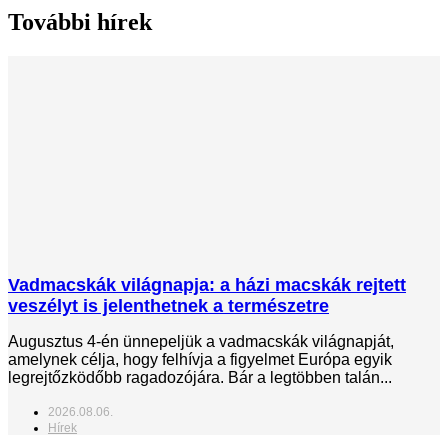
További hírek
Vadmacskák világnapja: a házi macskák rejtett
veszélyt is jelenthetnek a természetre
Augusztus 4-én ünnepeljük a vadmacskák világnapját,
amelynek célja, hogy felhívja a figyelmet Európa egyik
legrejtőzködőbb ragadozójára. Bár a legtöbben talán...
2026.08.06.
Hírek