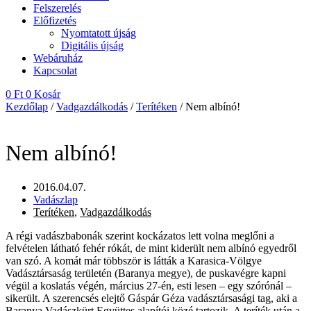
Felszerelés
Előfizetés
Nyomtatott újság
Digitális újság
Webáruház
Kapcsolat
0
Ft
0
Kosár
Kezdőlap
/
Vadgazdálkodás
/
Terítéken
/ Nem albínó!
Nem albínó!
2016.04.07.
Vadászlap
Terítéken
,
Vadgazdálkodás
A régi vadászbabonák szerint kockázatos lett volna meglőni a
felvételen látható fehér rókát, de mint kiderült nem albínó egyedről
van szó. A komát már többször is látták a Karasica-Völgye
Vadásztársaság területén (Baranya megye), de puskavégre kapni
végül a koslatás végén, március 27-én, esti lesen – egy szórónál –
sikerült. A szerencsés elejtő Gáspár Géza vadásztársasági tag, aki a
Baranya Vadászkürt Együttes alapítói közé tartozik. A teríték után a