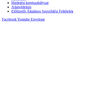
Hirdetési keretszabályzat
Adatvédelem
Előfizetői Általános Szerződési Feltételek
Facebook
Youtube
Envelope