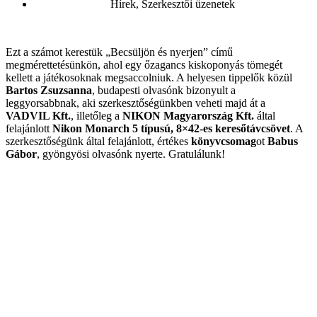
Hírek
,
Szerkesztői üzenetek
Ezt a számot kerestük „Becsüljön és nyerjen” című
megmérettetésünkön, ahol egy őzagancs kiskoponyás tömegét
kellett a játékosoknak megsaccolniuk. A helyesen tippelők közül
Bartos Zsuzsanna
, budapesti olvasónk bizonyult a
leggyorsabbnak, aki szerkesztőségünkben veheti majd át a
VADVIL Kft.
, illetőleg a
NIKON Magyarország Kft.
által
felajánlott
Nikon Monarch 5 típusú, 8×42-es keresőtávcsövet
. A
szerkesztőségünk által felajánlott, értékes
könyvcsomag
ot
Babus
Gábor
, gyöngyösi olvasónk nyerte. Gratulálunk!