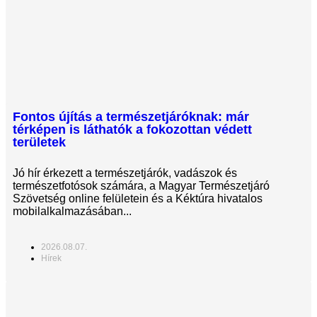
Fontos újítás a természetjáróknak: már
térképen is láthatók a fokozottan védett
területek
Jó hír érkezett a természetjárók, vadászok és
természetfotósok számára, a Magyar Természetjáró
Szövetség online felületein és a Kéktúra hivatalos
mobilalkalmazásában...
2026.08.07.
Hírek