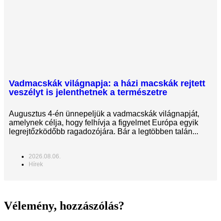
Vadmacskák világnapja: a házi macskák rejtett
veszélyt is jelenthetnek a természetre
Augusztus 4-én ünnepeljük a vadmacskák világnapját,
amelynek célja, hogy felhívja a figyelmet Európa egyik
legrejtőzködőbb ragadozójára. Bár a legtöbben talán...
2026.08.06.
Hírek
Vélemény, hozzászólás?