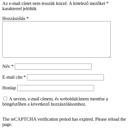
Az e-mail címet nem tesszük közzé.
A kötelező mezőket
*
karakterrel jelöltük
Hozzászólás
*
Név
*
E-mail cím
*
Honlap
A nevem, e-mail címem, és weboldalcímem mentése a
böngészőben a következő hozzászólásomhoz.
The reCAPTCHA verification period has expired. Please reload the
page.