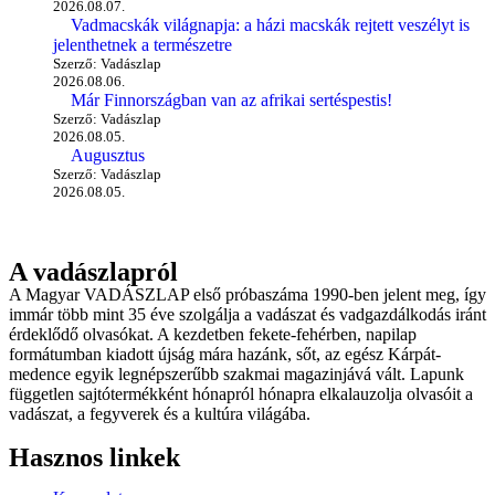
2026.08.07.
Vadmacskák világnapja: a házi macskák rejtett veszélyt is
jelenthetnek a természetre
Szerző: Vadászlap
2026.08.06.
Már Finnországban van az afrikai sertéspestis!
Szerző: Vadászlap
2026.08.05.
Augusztus
Szerző: Vadászlap
2026.08.05.
A vadászlapról
A Magyar VADÁSZLAP első próbaszáma 1990-ben jelent meg, így
immár több mint 35 éve szolgálja a vadászat és vadgazdálkodás iránt
érdeklődő olvasókat. A kezdetben fekete-fehérben, napilap
formátumban kiadott újság mára hazánk, sőt, az egész Kárpát-
medence egyik legnépszerűbb szakmai magazinjává vált. Lapunk
független sajtótermékként hónapról hónapra elkalauzolja olvasóit a
vadászat, a fegyverek és a kultúra világába.
Hasznos linkek