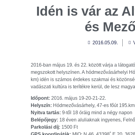
Idén is vár az A
és Mez
2016.05.09.
2016-ban május 19. és 22. között várja a látogat
megszokott helyszínen. A hódmezővásárhelyi Hód
km) idén is számos érdekes szakmai és közönség
vadászati kultúra is terítékre kerül, de lesz magya
Időpont:
2016. május 19-20-21-22.
Helyszín:
Hódmezővásárhely, 47-es főút 195.km,
Nyitva tartás:
9-től 18 óráig mind a négy napon
Belépőjegy:
18 éven aluliaknak ingyenes, Felnő
Parkolási díj:
1500 Ft
GPS koordináták:
MIO: N 46. 43398˚ E 20. 3628