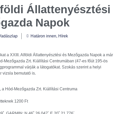
lföldi Állattenyésztési
őgazda Napok
Vadászlap
Határon innen
,
Hírek
ókat a XXIII. Alföldi Állattenyésztési és Mezőgazda Napok a már
-Mezőgazda Zrt. Kiállítási Centrumában (47-es főút 195-ös
programmal várják a látogatókat. Szokás szerint a helyi
r vizsla bemutató is.
 a Hód-Mezőgazda Zrt. Kiállítási Centruma
tteknek 1200 Ft
9˚, GARMIN: N 46˚ 26.047´ E 20˚ 21.776´