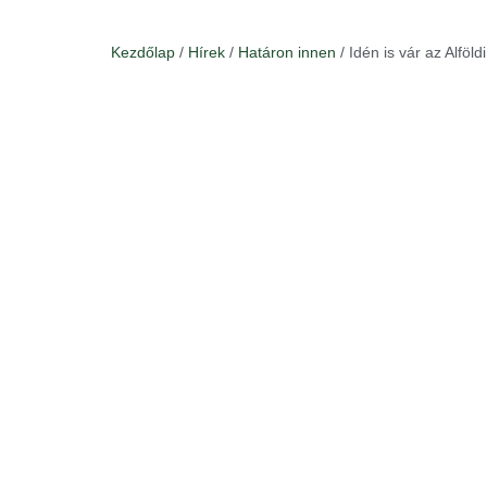
Kezdőlap
/
Hírek
/
Határon innen
/ Idén is vár az Alfö