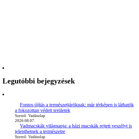
Legutóbbi bejegyzések
Fontos újítás a természetjáróknak: már térképen is láthatók
a fokozottan védett területek
Szerző: Vadászlap
2026.08.07.
Vadmacskák világnapja: a házi macskák rejtett veszélyt is
jelenthetnek a természetre
Szerző: Vadászlap