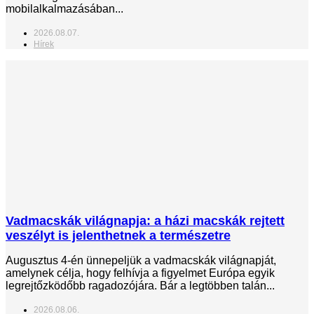
mobilalkalmazásában...
2026.08.07.
Hírek
Vadmacskák világnapja: a házi macskák rejtett
veszélyt is jelenthetnek a természetre
Augusztus 4-én ünnepeljük a vadmacskák világnapját,
amelynek célja, hogy felhívja a figyelmet Európa egyik
legrejtőzködőbb ragadozójára. Bár a legtöbben talán...
2026.08.06.