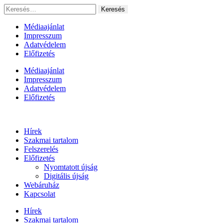
Ugrás
Keresés:
a
tartalomhoz
Médiaajánlat
Impresszum
Adatvédelem
Előfizetés
Médiaajánlat
Impresszum
Adatvédelem
Előfizetés
Hírek
Szakmai tartalom
Felszerelés
Előfizetés
Nyomtatott újság
Digitális újság
Webáruház
Kapcsolat
Hírek
Szakmai tartalom