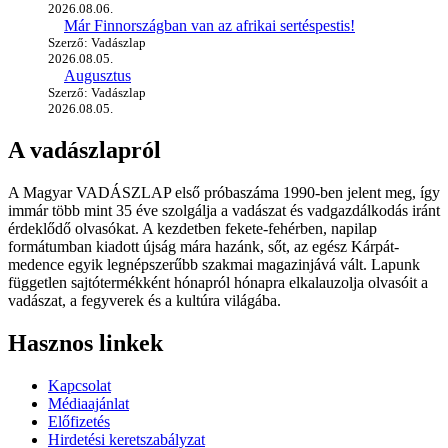
2026.08.06.
Már Finnországban van az afrikai sertéspestis!
Szerző: Vadászlap
2026.08.05.
Augusztus
Szerző: Vadászlap
2026.08.05.
A vadászlapról
A Magyar VADÁSZLAP első próbaszáma 1990-ben jelent meg, így
immár több mint 35 éve szolgálja a vadászat és vadgazdálkodás iránt
érdeklődő olvasókat. A kezdetben fekete-fehérben, napilap
formátumban kiadott újság mára hazánk, sőt, az egész Kárpát-
medence egyik legnépszerűbb szakmai magazinjává vált. Lapunk
független sajtótermékként hónapról hónapra elkalauzolja olvasóit a
vadászat, a fegyverek és a kultúra világába.
Hasznos linkek
Kapcsolat
Médiaajánlat
Előfizetés
Hirdetési keretszabályzat