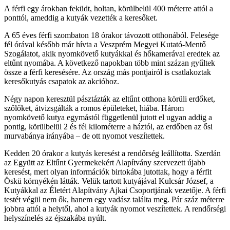
A férfi egy árokban feküdt, holtan, körülbelül 400 méterre attól a
ponttól, ameddig a kutyák vezették a keresőket.
A 65 éves férfi szombaton 18 órakor távozott otthonából. Felesége
fél órával később már hívta a Veszprém Megyei Kutató-Mentő
Szogálatot, akik nyomkövető kutyákkal és hőkamerával eredtek az
eltűnt nyomába. A következő napokban több mint százan gyűltek
össze a férfi keresésére. Az ország más pontjairól is csatlakoztak
keresőkutyás csapatok az akcióhoz.
Négy napon keresztül pásztázták az eltűnt otthona körüli erdőket,
szőlőket, átvizsgálták a romos épületeket, hiába. Három
nyomkövető kutya egymástól függetlenül jutott el ugyan addig a
pontig, körülbelül 2 és fél kilométerre a háztól, az erdőben az ősi
murvabánya irányába – de ott nyomot veszítettek.
Kedden 20 órakor a kutyás keresést a rendőrség leállította. Szerdán
az Együtt az Eltűnt Gyermekekért Alapítvány szervezett újabb
keresést, mert olyan információk birtokába jutottak, hogy a férfit
Öskü környékén látták. Velük tartott kutyájával Kulcsár József, a
Kutyákkal az Életért Alapítvány Ajkai Csoportjának vezetője. A férfi
testét végül nem ők, hanem egy vadász találta meg. Pár száz méterre
jobbra attól a helytől, ahol a kutyák nyomot veszítettek. A rendőrségi
helyszínelés az éjszakába nyúlt.