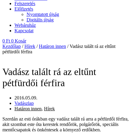
Felszerelés
Előfizetés
Nyomtatott újság
Digitális újság
Webáruház
Kapcsolat
0
Ft
0
Kosár
Kezdőlap
/
Hírek
/
Határon innen
/ Vadász talált rá az eltűnt
pétfürdői férfira
Vadász talált rá az eltűnt
pétfürdői férfira
2016.05.09.
Vadászlap
Határon innen
,
Hírek
Szerdán az esti órákban egy vadász talált rá arra a pétfürdői férfira,
akit szombat este óta kerestek rendőrök, polgárőrök, speciális
mentőcsapatok és önkéntesek a környező erdőkben.