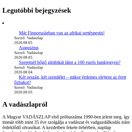
Legutóbbi bejegyzések
Már Finnországban van az afrikai sertéspestis!
Szerző: Vadászlap
2026.08.05.
Augusztus
Szerző: Vadászlap
2026.08.05.
Szeretnél bőgő gímbikát látni a 100 eurós bankjegyen?
Szerző: Vadászlap
2026.08.04.
Két ország, két szemlélet – mikor érdemes elejteni az érett
őzbakot?
Szerző: Vadászlap
2026.08.03.
A vadászlapról
A Magyar VADÁSZLAP első próbaszáma 1990-ben jelent meg, így
immár több mint 35 éve szolgálja a vadászat és vadgazdálkodás iránt
érdeklődő olvasókat. A kezdetben fekete-fehérben, napilap