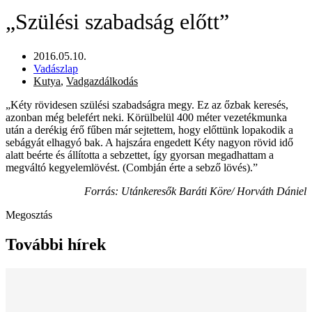
„Szülési szabadság előtt”
2016.05.10.
Vadászlap
Kutya
,
Vadgazdálkodás
„Kéty rövidesen szülési szabadságra megy. Ez az őzbak keresés,
azonban még belefért neki. Körülbelül 400 méter vezetékmunka
után a derékig érő fűben már sejtettem, hogy előttünk lopakodik a
sebágyát elhagyó bak. A hajszára engedett Kéty nagyon rövid idő
alatt beérte és állította a sebzettet, így gyorsan megadhattam a
megváltó kegyelemlövést. (Combján érte a sebző lövés).”
Forrás: Utánkeresők Baráti Köre/ Horváth Dániel
Megosztás
További hírek