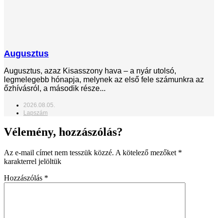
Augusztus
Augusztus, azaz Kisasszony hava – a nyár utolsó,
legmelegebb hónapja, melynek az első fele számunkra az
őzhívásról, a második része...
2026.08.05.
Lapszám
Vélemény, hozzászólás?
Az e-mail címet nem tesszük közzé.
A kötelező mezőket
*
karakterrel jelöltük
Hozzászólás
*