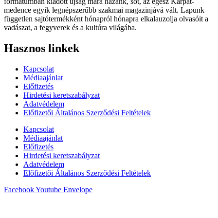
formátumban kiadott újság mára hazánk, sőt, az egész Kárpát-
medence egyik legnépszerűbb szakmai magazinjává vált. Lapunk
független sajtótermékként hónapról hónapra elkalauzolja olvasóit a
vadászat, a fegyverek és a kultúra világába.
Hasznos linkek
Kapcsolat
Médiaajánlat
Előfizetés
Hirdetési keretszabályzat
Adatvédelem
Előfizetői Általános Szerződési Feltételek
Kapcsolat
Médiaajánlat
Előfizetés
Hirdetési keretszabályzat
Adatvédelem
Előfizetői Általános Szerződési Feltételek
Facebook
Youtube
Envelope