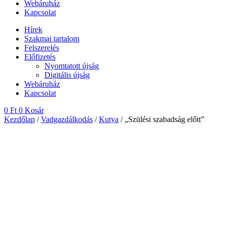
Webáruház
Kapcsolat
Hírek
Szakmai tartalom
Felszerelés
Előfizetés
Nyomtatott újság
Digitális újság
Webáruház
Kapcsolat
0
Ft
0
Kosár
Kezdőlap
/
Vadgazdálkodás
/
Kutya
/ „Szülési szabadság előtt”