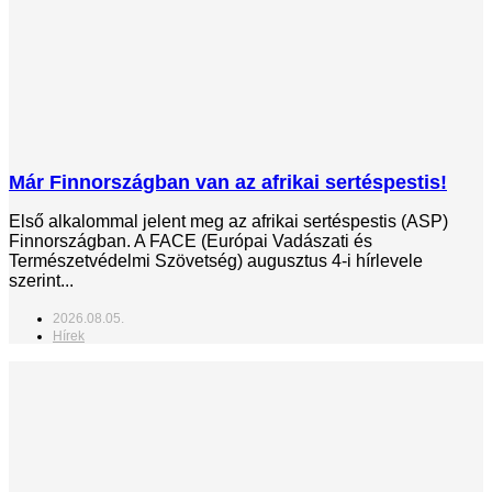
Már Finnországban van az afrikai sertéspestis!
Első alkalommal jelent meg az afrikai sertéspestis (ASP)
Finnországban. A FACE (Európai Vadászati és
Természetvédelmi Szövetség) augusztus 4-i hírlevele
szerint...
2026.08.05.
Hírek