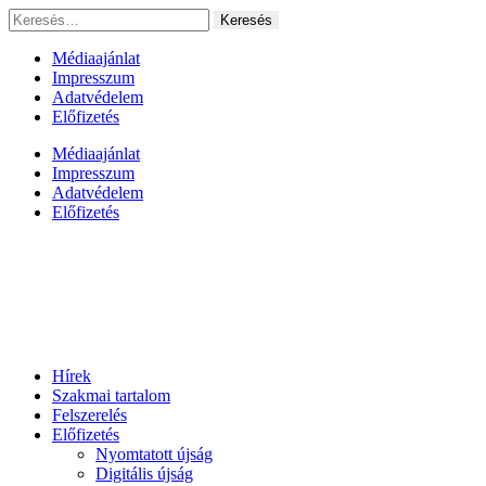
Ugrás
Keresés:
a
tartalomhoz
Médiaajánlat
Impresszum
Adatvédelem
Előfizetés
Médiaajánlat
Impresszum
Adatvédelem
Előfizetés
Hírek
Szakmai tartalom
Felszerelés
Előfizetés
Nyomtatott újság
Digitális újság