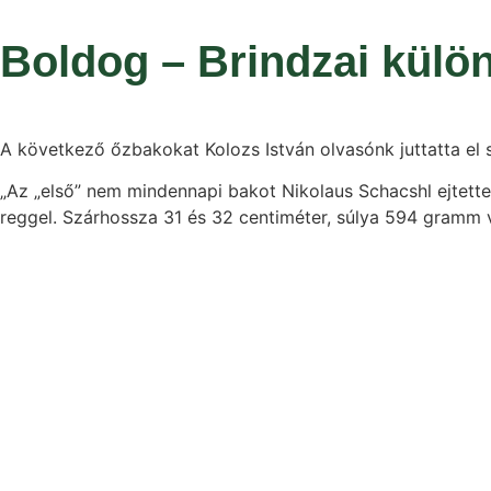
Boldog – Brindzai külö
A következő őzbakokat Kolozs István olvasónk juttatta el
„Az „első” nem mindennapi bakot Nikolaus Schacshl ejtette
reggel. Szárhossza 31 és 32 centiméter, súlya 594 gramm v