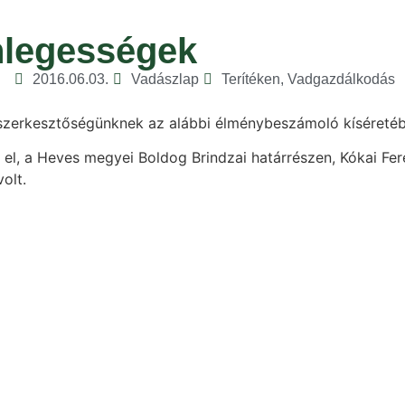
nlegességek
2016.06.03.
Vadászlap
Terítéken
,
Vadgazdálkodás
 szerkesztőségünknek az alábbi élménybeszámoló kíséretéb
 el, a Heves megyei Boldog Brindzai határrészen, Kókai Fer
olt.