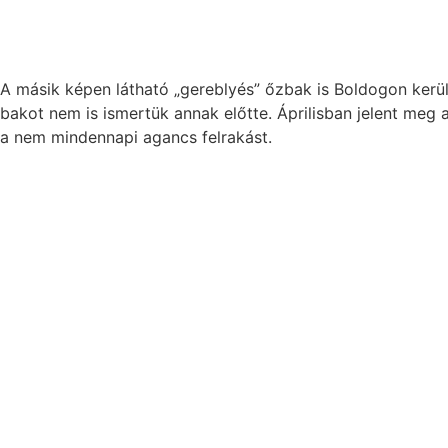
A másik képen látható „gereblyés” őzbak is Boldogon került
bakot nem is ismertük annak előtte. Áprilisban jelent meg a
a nem mindennapi agancs felrakást.