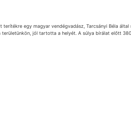
 terítékre egy magyar vendégvadász, Tarcsányi Béla által m
 területünkön, jól tartotta a helyét. A súlya bírálat előtt