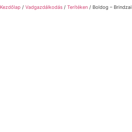
Kezdőlap
/
Vadgazdálkodás
/
Terítéken
/ Boldog – Brindza