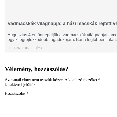
Vadmacskák világnapja: a házi macskák rejtett ve
Augusztus 4-én ünnepeljük a vadmacskák világnapját, amely
egyik legrejtőzködőbb ragadozójára. Bár a legtöbben talán..
2026.08.06.
Hírek
Vélemény, hozzászólás?
Az e-mail címet nem tesszük közzé.
A kötelező mezőket
*
karakterrel jelöltük
Hozzászólás
*