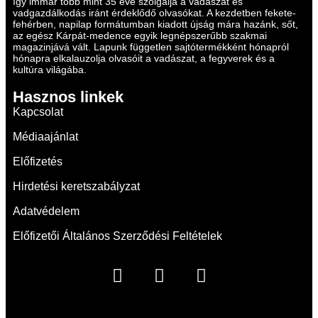
így immár több mint 35 éve szolgálja a vadászat és
vadgazdálkodás iránt érdeklődő olvasókat. A kezdetben fekete-
fehérben, napilap formátumban kiadott újság mára hazánk, sőt,
az egész Kárpát-medence egyik legnépszerűbb szakmai
magazinjává vált. Lapunk független sajtótermékként hónapról
hónapra elkalauzolja olvasóit a vadászat, a fegyverek és a
kultúra világába.
Hasznos linkek
Kapcsolat
Médiaajánlat
Előfizetés
Hirdetési keretszabályzat
Adatvédelem
Előfizetői Általános Szerződési Feltételek