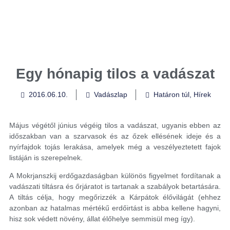
Egy hónapig tilos a vadászat
2016.06.10.
Vadászlap
Határon túl
,
Hírek
Május végétől június végéig tilos a vadászat, ugyanis ebben az
időszakban van a szarvasok és az őzek ellésének ideje és a
nyírfajdok tojás lerakása, amelyek még a veszélyeztetett fajok
listáján is szerepelnek.
A Mokrjanszkij erdőgazdaságban különös figyelmet fordítanak a
vadászati tiltásra és őrjáratot is tartanak a szabályok betartására.
A tiltás célja, hogy megőrizzék a Kárpátok élővilágát (ehhez
azonban az hatalmas mértékű erdőirtást is abba kellene hagyni,
hisz sok védett növény, állat élőhelye semmisül meg így).