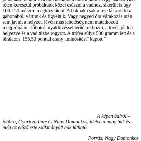
réten keresztül próbáltunk közel csúszni a vadhoz, sikerült is úgy
100-150 méterre megközelíteni. A baknak csak a feje látszott ki a
gabonából, vártunk és figyeltük. Vagy negyed óra várakozás után
sem javult a helyzet, lévén más lehetőség nem mutatkozott
megpróbáltuk lőbotról nyaklövéssel terítékre hozni, a lövés jól lett
helyezve és a vad tűzbe rogyott. A trófea súlya 530 gramm lett és a
bírálaton 155,53 ponttal arany „minősítést” kapott.”
A képen balról –
jobbra, Gyuricza Imre és Nagy Domonkos, illetve a nagy bak és
még az előző este zsákmányolt bak látható.
Forrás: Nagy Domonkos