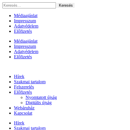
Ugrás
Keresés:
a
tartalomhoz
Médiaajánlat
Impresszum
Adatvédelem
Előfizetés
Médiaajánlat
Impresszum
Adatvédelem
Előfizetés
Hírek
Szakmai tartalom
Felszerelés
Előfizetés
Nyomtatott újság
Digitális újság
Webáruház
Kapcsolat
Hírek
Szakmai tartalom