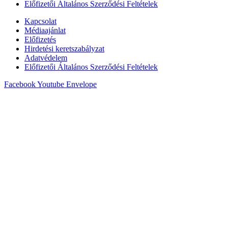
Előfizetői Általános Szerződési Feltételek
Kapcsolat
Médiaajánlat
Előfizetés
Hirdetési keretszabályzat
Adatvédelem
Előfizetői Általános Szerződési Feltételek
Facebook
Youtube
Envelope