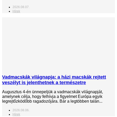
2026.08.07.
Hírek
Vadmacskák világnapja: a házi macskák rejtett
veszélyt is jelenthetnek a természetre
Augusztus 4-én ünnepeljük a vadmacskák világnapját,
amelynek célja, hogy felhívja a figyelmet Európa egyik
legrejtőzködőbb ragadozójára. Bár a legtöbben talán...
2026.08.06.
Hírek