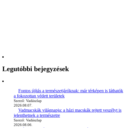
Legutóbbi bejegyzések
Fontos újítás a természetjáróknak: már térképen is láthatók
a fokozottan védett területek
Szerző: Vadászlap
2026.08.07.
Vadmacskák világnapja: a házi macskák rejtett veszélyt is
jelenthetnek a természetre
Szerző: Vadászlap
2026.08.06.