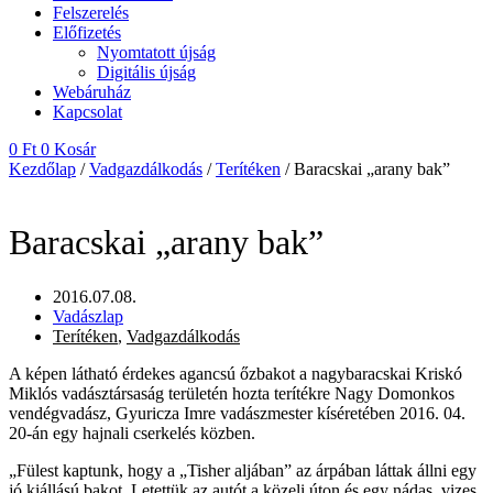
Felszerelés
Előfizetés
Nyomtatott újság
Digitális újság
Webáruház
Kapcsolat
0
Ft
0
Kosár
Kezdőlap
/
Vadgazdálkodás
/
Terítéken
/ Baracskai „arany bak”
Baracskai „arany bak”
2016.07.08.
Vadászlap
Terítéken
,
Vadgazdálkodás
A képen látható érdekes agancsú őzbakot a nagybaracskai Kriskó
Miklós vadásztársaság területén hozta terítékre Nagy Domonkos
vendégvadász, Gyuricza Imre vadászmester kíséretében 2016. 04.
20-án egy hajnali cserkelés közben.
„Fülest kaptunk, hogy a „Tisher aljában” az árpában láttak állni egy
jó kiállású bakot. Letettük az autót a közeli úton és egy nádas, vizes