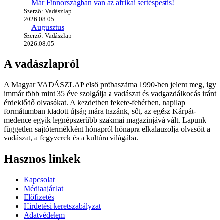
Már Finnországban van az afrikai sertéspestis!
Szerző: Vadászlap
2026.08.05.
Augusztus
Szerző: Vadászlap
2026.08.05.
A vadászlapról
A Magyar VADÁSZLAP első próbaszáma 1990-ben jelent meg, így
immár több mint 35 éve szolgálja a vadászat és vadgazdálkodás iránt
érdeklődő olvasókat. A kezdetben fekete-fehérben, napilap
formátumban kiadott újság mára hazánk, sőt, az egész Kárpát-
medence egyik legnépszerűbb szakmai magazinjává vált. Lapunk
független sajtótermékként hónapról hónapra elkalauzolja olvasóit a
vadászat, a fegyverek és a kultúra világába.
Hasznos linkek
Kapcsolat
Médiaajánlat
Előfizetés
Hirdetési keretszabályzat
Adatvédelem