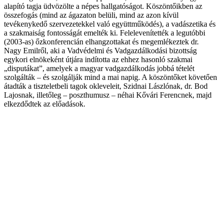
alapító tagja üdvözölte a népes hallgatóságot. Köszöntőikben az
összefogás (mind az ágazaton belüli, mind az azon kívül
tevékenykedő szervezetekkel való együttműködés), a vadászetika és
a szakmaiság fontosságát emelték ki. Felelevenítették a legutóbbi
(2003-as) őzkonferencián elhangzottakat és megemlékeztek dr.
Nagy Emilről, aki a Vadvédelmi és Vadgazdálkodási bizottság
egykori elnökeként útjára indította az ehhez hasonló szakmai
„disputákat”, amelyek a magyar vadgazdálkodás jobbá tételét
szolgálták – és szolgálják mind a mai napig. A köszöntőket követően
átadták a tiszteletbeli tagok okleveleit, Szidnai Lászlónak, dr. Bod
Lajosnak, illetőleg – poszthumusz – néhai Kővári Ferencnek, majd
elkezdődtek az előadások.