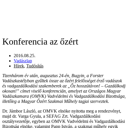
Konferencia az őzért
2016.08.25.
Vadászlap
Hírek
,
Tudósítás
Tizenhárom év után, augusztus 24-én, Bugyin, a Forster
Vadászkastélyban gyűltek össze az őzért felelősséget érző vadászok
és vadgazdálkodási szakemberek az
„Őz hosszútávon! – Gazdálkodj
okosan!” címet viselő konferencián, amelyet az Országos Magyar
Vadászkamara (OMVK) Vadvédelmi és Vadgazdálkodási Bizottsága,
illetőleg a Magyar Őzért Szakmai Műhely tagjai szerveztek.
Dr. Jámbor László, az OMVK elnöke nyitotta meg a rendezvényt,
majd dr. Varga Gyula, a SEFAG Zrt. Vadgazdálkodási
osztályvezetője, egyben az OMVK Vadvédelmi és Vadgazdálkodási
Bizottság elnöke, valamint Papp István, a szakmai műhely egyik