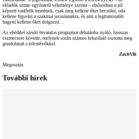
előadók szinte egyöntetű véleménye szerint – elsősorban a jól
képzett vadőrök lennének, csak meg kellene őket becsülni, oda
kellene figyelni a szakmai javaslataikra, és ami a legfontosabb:
hagyni kellene őket dolgozni…
Az ebéddel záruló hivatalos programot délutánba nyúló, hosszas
eszmecsere követte, melynek során számos felszólaló osztotta meg
gondolatait a jelenlévőkkel.
ZachVik
Megosztás
További hírek