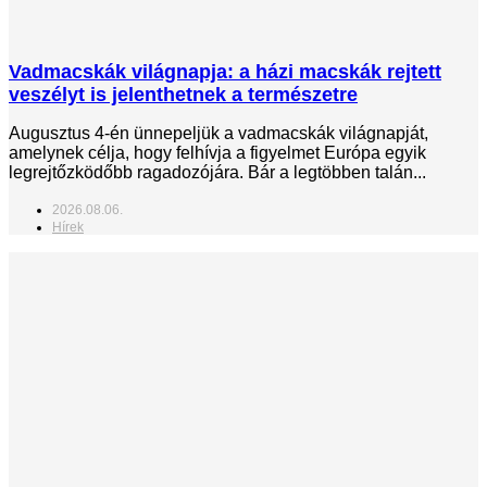
Vadmacskák világnapja: a házi macskák rejtett
veszélyt is jelenthetnek a természetre
Augusztus 4-én ünnepeljük a vadmacskák világnapját,
amelynek célja, hogy felhívja a figyelmet Európa egyik
legrejtőzködőbb ragadozójára. Bár a legtöbben talán...
2026.08.06.
Hírek