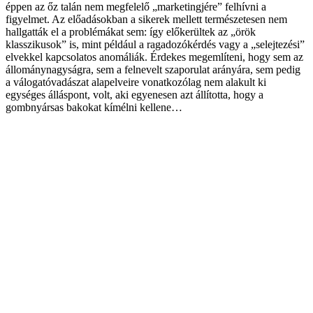
éppen az őz talán nem megfelelő „marketingjére” felhívni a
figyelmet. Az előadásokban a sikerek mellett természetesen nem
hallgatták el a problémákat sem: így előkerültek az „örök
klasszikusok” is, mint például a ragadozókérdés vagy a „selejtezési”
elvekkel kapcsolatos anomáliák. Érdekes megemlíteni, hogy sem az
állománynagyságra, sem a felnevelt szaporulat arányára, sem pedig
a válogatóvadászat alapelveire vonatkozólag nem alakult ki
egységes álláspont, volt, aki egyenesen azt állította, hogy a
gombnyársas bakokat kímélni kellene…