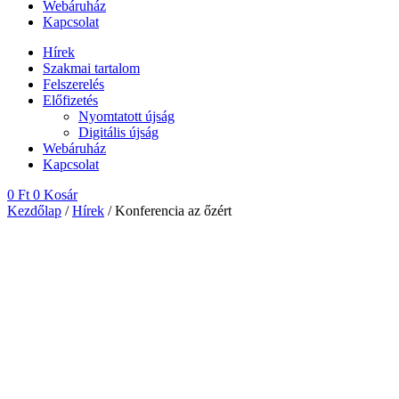
Webáruház
Kapcsolat
Hírek
Szakmai tartalom
Felszerelés
Előfizetés
Nyomtatott újság
Digitális újság
Webáruház
Kapcsolat
0
Ft
0
Kosár
Kezdőlap
/
Hírek
/ Konferencia az őzért