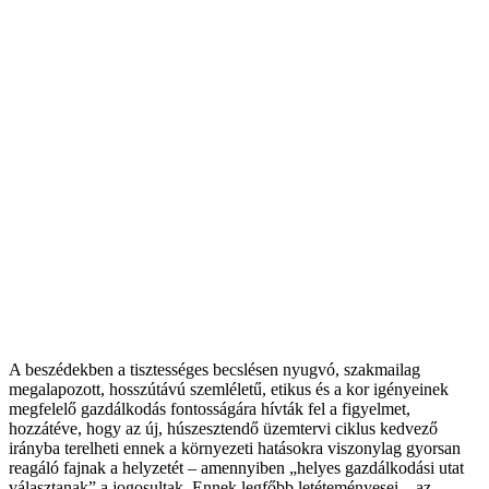
A beszédekben a tisztességes becslésen nyugvó, szakmailag
megalapozott, hosszútávú szemléletű, etikus és a kor igényeinek
megfelelő gazdálkodás fontosságára hívták fel a figyelmet,
hozzátéve, hogy az új, húszesztendő üzemtervi ciklus kedvező
irányba terelheti ennek a környezeti hatásokra viszonylag gyorsan
reagáló fajnak a helyzetét – amennyiben „helyes gazdálkodási utat
választanak” a jogosultak. Ennek legfőbb letéteményesei – az