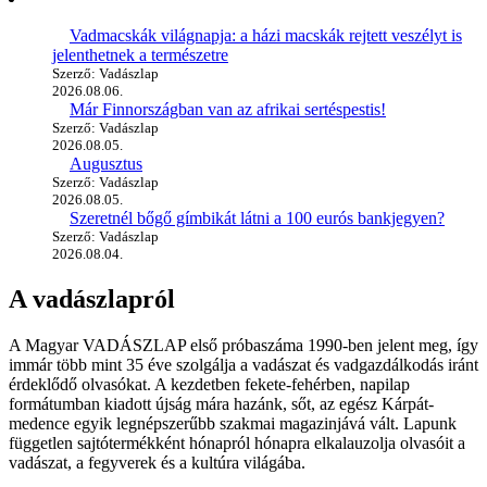
Vadmacskák világnapja: a házi macskák rejtett veszélyt is
jelenthetnek a természetre
Szerző: Vadászlap
2026.08.06.
Már Finnországban van az afrikai sertéspestis!
Szerző: Vadászlap
2026.08.05.
Augusztus
Szerző: Vadászlap
2026.08.05.
Szeretnél bőgő gímbikát látni a 100 eurós bankjegyen?
Szerző: Vadászlap
2026.08.04.
A vadászlapról
A Magyar VADÁSZLAP első próbaszáma 1990-ben jelent meg, így
immár több mint 35 éve szolgálja a vadászat és vadgazdálkodás iránt
érdeklődő olvasókat. A kezdetben fekete-fehérben, napilap
formátumban kiadott újság mára hazánk, sőt, az egész Kárpát-
medence egyik legnépszerűbb szakmai magazinjává vált. Lapunk
független sajtótermékként hónapról hónapra elkalauzolja olvasóit a
vadászat, a fegyverek és a kultúra világába.