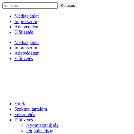
Ugrás
Keresés:
a
tartalomhoz
Médiaajánlat
Impresszum
Adatvédelem
Előfizetés
Médiaajánlat
Impresszum
Adatvédelem
Előfizetés
Hírek
Szakmai tartalom
Felszerelés
Előfizetés
Nyomtatott újság
Digitális újság