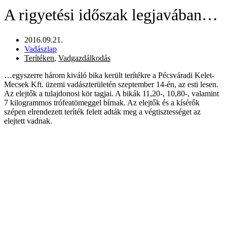
A rigyetési időszak legjavában…
2016.09.21.
Vadászlap
Terítéken
,
Vadgazdálkodás
…egyszerre három kiváló bika került terítékre a Pécsváradi Kelet-
Mecsek Kft. üzemi vadászterületén szeptember 14-én, az esti lesen.
Az elejtők a tulajdonosi kör tagjai. A bikák 11,20-, 10,80-, valamint
7 kilogrammos trófeatömeggel bírnak. Az elejtők és a kísérők
szépen elrendezett teríték felett adták meg a végtisztességet az
elejtett vadnak.