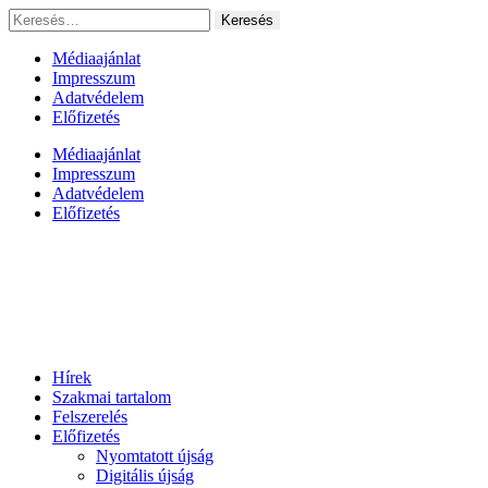
Ugrás
Keresés:
a
tartalomhoz
Médiaajánlat
Impresszum
Adatvédelem
Előfizetés
Médiaajánlat
Impresszum
Adatvédelem
Előfizetés
Hírek
Szakmai tartalom
Felszerelés
Előfizetés
Nyomtatott újság
Digitális újság