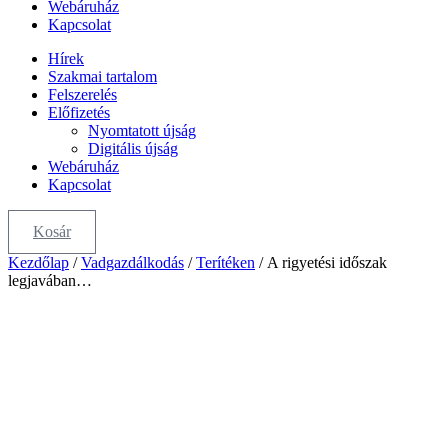
Webáruház
Kapcsolat
Hírek
Szakmai tartalom
Felszerelés
Előfizetés
Nyomtatott újság
Digitális újság
Webáruház
Kapcsolat
Kosár
Kezdőlap
/
Vadgazdálkodás
/
Terítéken
/ A rigyetési időszak
legjavában…