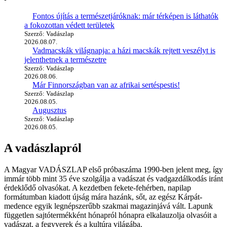
Fontos újítás a természetjáróknak: már térképen is láthatók
a fokozottan védett területek
Szerző: Vadászlap
2026.08.07.
Vadmacskák világnapja: a házi macskák rejtett veszélyt is
jelenthetnek a természetre
Szerző: Vadászlap
2026.08.06.
Már Finnországban van az afrikai sertéspestis!
Szerző: Vadászlap
2026.08.05.
Augusztus
Szerző: Vadászlap
2026.08.05.
A vadászlapról
A Magyar VADÁSZLAP első próbaszáma 1990-ben jelent meg, így
immár több mint 35 éve szolgálja a vadászat és vadgazdálkodás iránt
érdeklődő olvasókat. A kezdetben fekete-fehérben, napilap
formátumban kiadott újság mára hazánk, sőt, az egész Kárpát-
medence egyik legnépszerűbb szakmai magazinjává vált. Lapunk
független sajtótermékként hónapról hónapra elkalauzolja olvasóit a
vadászat, a fegyverek és a kultúra világába.