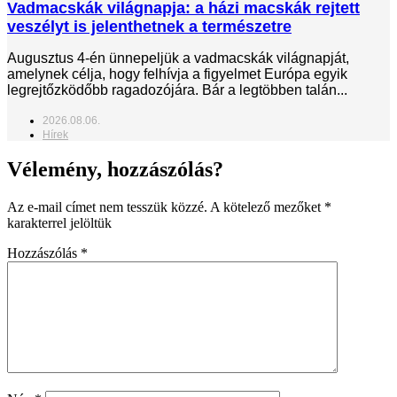
Vadmacskák világnapja: a házi macskák rejtett
veszélyt is jelenthetnek a természetre
Augusztus 4-én ünnepeljük a vadmacskák világnapját,
amelynek célja, hogy felhívja a figyelmet Európa egyik
legrejtőzködőbb ragadozójára. Bár a legtöbben talán...
2026.08.06.
Hírek
Vélemény, hozzászólás?
Az e-mail címet nem tesszük közzé.
A kötelező mezőket
*
karakterrel jelöltük
Hozzászólás
*