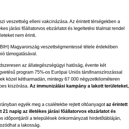
i veszettség elleni vakcinázása. Az érintett térségekben a
es járási főállatorvos ebzárlatot és legeltetési tilalmat rendel
leteket nem érinti.
NÉBIH) Magyarország veszettségmentessé tétele érdekében
nió támogatásával.
dszeresen az állategészségügyi hatóság, évente két
ségvetésű program 75%-os Európai Uniós társfinanszírozással
nek közel kétharmadán, mintegy 67 000 négyzetkilométeren
épes kiszórása.
Az immunizálási kampány a lakott területeket,
rányban egyék meg a csalétekbe rejtett oltóanyagot
az érintett
21 napig az illetékes járási főállatorvos ebzárlatot és
 időpontjáról a települések önkormányzati hirdetőtábláján,
ékozódhat a lakosság.