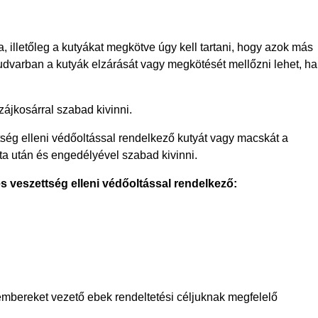
, illetőleg a kutyákat megkötve úgy kell tartani, hogy azok más
 udvarban a kutyák elzárását vagy megkötését mellőzni lehet, ha
zájkosárral szabad kivinni.
ttség elleni védőoltással rendelkező kutyát vagy macskát a
a után és engedélyével szabad kivinni.
veszettség elleni védőoltással rendelkező:
t embereket vezető ebek rendeltetési céljuknak megfelelő