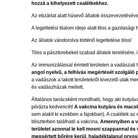
hozzá a kihelyezett csalétkekhez.
Az ebzárlat alatt húsevő állatok összevezetéséve
A legeltetési tilalom ideje alatt tilos a gazdasági 
Az állatok vándorolva történő legeltetése tilos!
Tilos a pásztorebeket szabad állatok terelésére, 
Az immunizálással érintett területen a vadászati
angol nyelvű, a felhívás megértését szolgáló 
a vadászok a lakott területekről kivezető utak m
és vadászházak mellett.
Általános tanácsként mondható, hogy aki kutyával
pórázra kedvencét!
A vakcina kutyára és macs
sem alakít ki ezekben a fajokban). A csalétek a
bliszterben található a vakcina.
Amennyiben a vak
területet azonnal le kell mosni szappannal és 
megsértett bőrére kerül, haladéktalanul orvosh