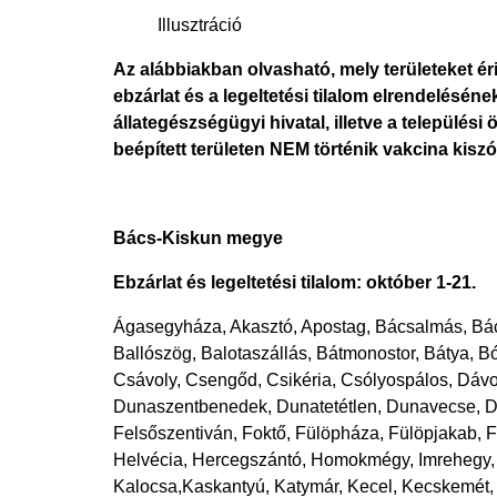
Illusztráció
Az alábbiakban olvasható, mely területeket érin
ebzárlat és a legeltetési tilalom elrendeléséne
állategészségügyi hivatal, illetve a település
beépített területen NEM történik vakcina kiszó
Bács-Kiskun megye
Ebzárlat és legeltetési tilalom: október 1-21.
Ágasegyháza, Akasztó, Apostag, Bácsalmás, Bác
Ballószög, Balotaszállás, Bátmonostor, Bátya, B
Csávoly, Csengőd, Csikéria, Csólyospálos, Dáv
Dunaszentbenedek, Dunatetétlen, Dunavecse, Du
Felsőszentiván, Foktő, Fülöpháza, Fülöpjakab, F
Helvécia, Hercegszántó, Homokmégy, Imrehegy, I
Kalocsa,Kaskantyú, Katymár, Kecel, Kecskemét,