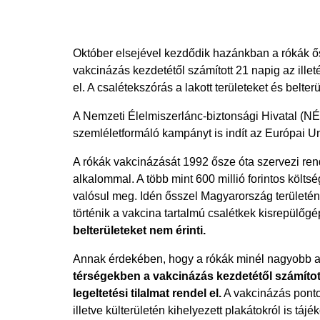
Október elsejével kezdődik hazánkban a rókák ősz
vakcinázás kezdetétől számított 21 napig az illeték
el. A csalétekszórás a lakott területeket és belterü
A Nemzeti Élelmiszerlánc-biztonsági Hivatal (
szemléletformáló kampányt is indít az Európai U
A rókák vakcinázását 1992 ősze óta szervezi ren
alkalommal. A több mint 600 millió forintos költ
valósul meg. Idén ősszel Magyarország területé
történik a vakcina tartalmú csalétkek kisrepülőg
belterületeket nem érinti.
Annak érdekében, hogy a rókák minél nagyobb a
térségekben a vakcinázás kezdetétől számított 
legeltetési tilalmat rendel el.
A vakcinázás pontos
illetve külterületén kihelyezett plakátokról is táj