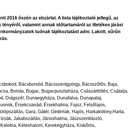
ti 2016 őszén az ebzárlat. A lista tájékoztató jellegű, az
k tényéről, valamint annak időtartamáról az illetékes járási
i önkormányzatok tudnak tájékoztatást adni. Lakott, sűrűn
rás.
sbokod, Bácsborsód, Bácsszentgyörgy, Bácsszőlős, Baja,
ócsa, Borota, Bugac, Bugacpusztaháza, Császártöltés, Csátalja
od, Drágszél, Dunaegyháza, Dunafalva, Dunapataj,
snok, Érsekcsanád, Érsekhalma, Fajsz, Felsőlajos,
ülöpszállás, Gara, Gátér, Géderlak, Hajós, Harkakötöny,Harta,
zsák, Jakabszállás, Jánoshalma, Jászszentlászló,
 Kelebia, Kéleshalom, Kerekegyháza, Kiskőrös,