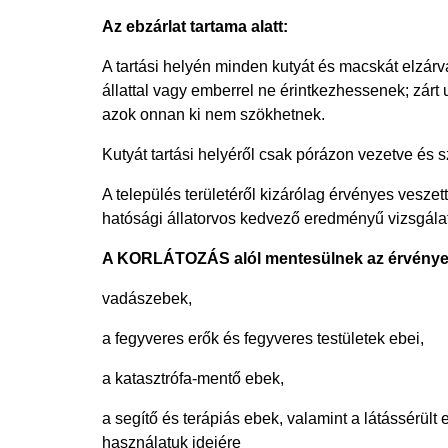
Az ebzárlat tartama alatt:
A tartási helyén minden kutyát és macskát elzárva
állattal vagy emberrel ne érintkezhessenek; zárt
azok onnan ki nem szökhetnek.
Kutyát tartási helyéről csak pórázon vezetve és s
A település területéről kizárólag érvényes vesze
hatósági állatorvos kedvező eredményű vizsgálat
A KORLÁTOZÁS alól mentesülnek az érvényes 
vadászebek,
a fegyveres erők és fegyveres testületek ebei,
a katasztrófa-mentő ebek,
a segítő és terápiás ebek, valamint a látássérül
használatuk idejére