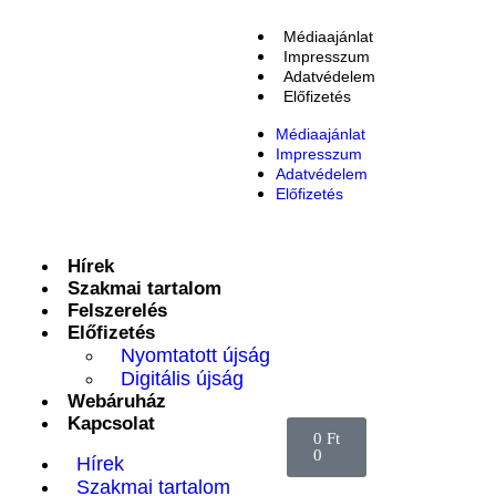
Médiaajánlat
Impresszum
Adatvédelem
Előfizetés
Médiaajánlat
Impresszum
Adatvédelem
Előfizetés
Hírek
Szakmai tartalom
Felszerelés
Előfizetés
Nyomtatott újság
Digitális újság
Webáruház
Kapcsolat
0
Ft
0
Hírek
Szakmai tartalom