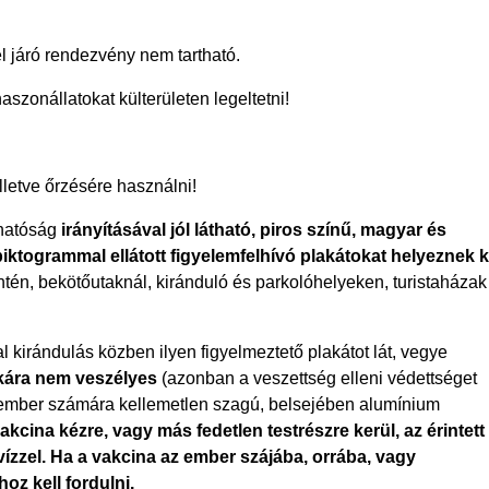
l járó rendezvény nem tartható.
haszonállatokat külterületen legeltetni!
illetve őrzésére használni!
 hatóság
irányításával jól látható, piros színű, magyar és
piktogrammal ellátott figyelemfelhívó plakátokat helyeznek k
entén, bekötőutaknál, kiránduló és parkolóhelyeken, turistaházak
 kirándulás közben ilyen figyelmeztető plakátot lát, vegye
kára nem veszélyes
(azonban a veszettség elleni védettséget
z ember számára kellemetlen szagú, belsejében alumínium
cina kézre, vagy más fedetlen testrészre kerül, az érintett
vízzel. Ha a vakcina az ember szájába, orrába, vagy
oz kell fordulni.