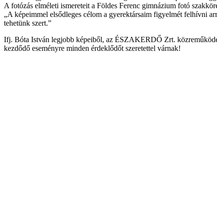
A fotózás elméleti ismereteit a Földes Ferenc gimnázium fotó szakkörén
„A képeimmel elsődleges célom a gyerektársaim figyelmét felhívni arra
tehetünk szert.”
Ifj. Bóta István legjobb képeiből, az ÉSZAKERDŐ Zrt. közreműködéséve
kezdődő eseményre minden érdeklődőt szeretettel várnak!