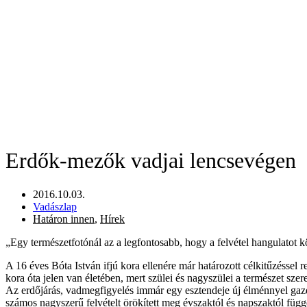
Erdők-mezők vadjai lencsevégen
2016.10.03.
Vadászlap
Határon innen
,
Hírek
„Egy természetfotónál az a legfontosabb, hogy a felvétel hangulatot kö
A 16 éves Bóta István ifjú kora ellenére már határozott célkitűzésse
kora óta jelen van életében, mert szülei és nagyszülei a természet szeret
Az erdőjárás, vadmegfigyelés immár egy esztendeje új élménnyel g
számos nagyszerű felvételt örökített meg évszaktól és napszaktól függ