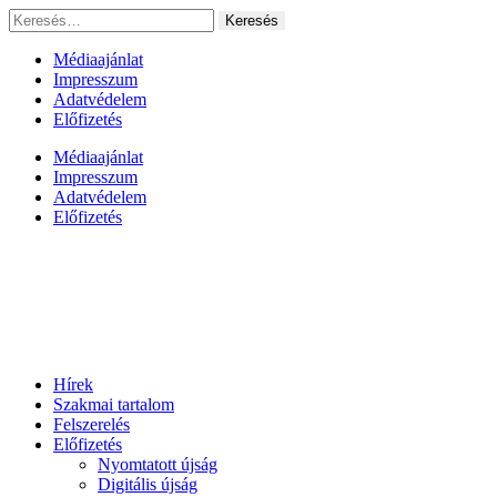
Ugrás
Keresés:
a
tartalomhoz
Médiaajánlat
Impresszum
Adatvédelem
Előfizetés
Médiaajánlat
Impresszum
Adatvédelem
Előfizetés
Hírek
Szakmai tartalom
Felszerelés
Előfizetés
Nyomtatott újság
Digitális újság