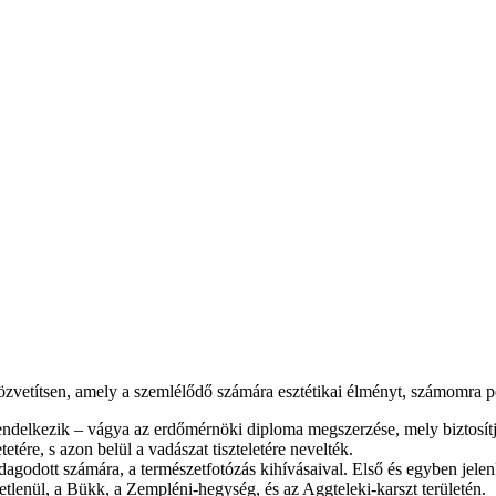
zvetítsen, amely a szemlélődő számára esztétikai élményt, számomra pedi
l rendelkezik – vágya az erdőmérnöki diploma megszerzése, mely biztosí
etére, s azon belül a vadászat tiszteletére nevelték.
azdagodott számára, a természetfotózás kihívásaival. Első és egyb
etlenül, a Bükk, a Zempléni-hegység, és az Aggteleki-karszt területén.