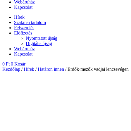
Webáruház
Kapcsolat
Hírek
Szakmai tartalom
Felszerelés
Előfizetés
Nyomtatott újság
Digitális újság
Webáruház
Kapcsolat
0
Ft
0
Kosár
Kezdőlap
/
Hírek
/
Határon innen
/ Erdők-mezők vadjai lencsevégen