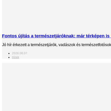
Fontos újítás a természetjáróknak: már térképen is 
Jó hír érkezett a természetjárók, vadászok és természetfotós
2026.08.07.
Hírek