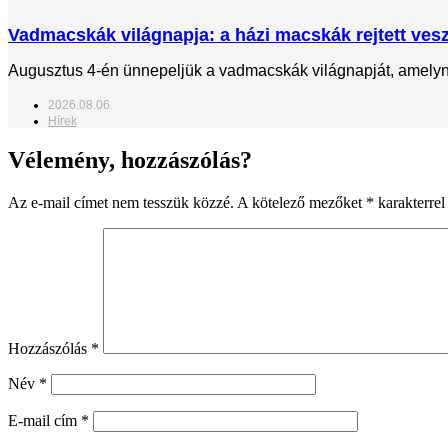
Vadmacskák világnapja: a házi macskák rejtett veszé
Augusztus 4-én ünnepeljük a vadmacskák világnapját, amelynek
2026.08.06.
Hírek
Vélemény, hozzászólás?
Az e-mail címet nem tesszük közzé.
A kötelező mezőket
*
karakterrel 
Hozzászólás
*
Név
*
E-mail cím
*