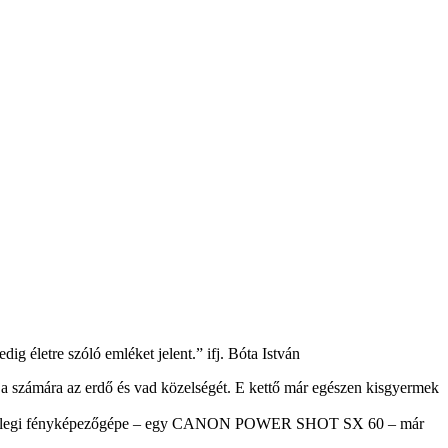
g életre szóló emléket jelent.” ifj. Bóta István
tja számára az erdő és vad közelségét. E kettő már egészen kisgyermek
en jelenlegi fényképezőgépe – egy CANON POWER SHOT SX 60 – már