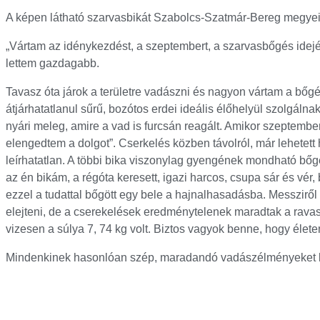
A képen látható szarvasbikát Szabolcs-Szatmár-Bereg megyei,
„Vártam az idénykezdést, a szeptembert, a szarvasbőgés idej
lettem gazdagabb.
Tavasz óta járok a területre vadászni és nagyon vártam a bőgés
átjárhatatlanul sűrű, bozótos erdei ideális élőhelyül szolgálnak
nyári meleg, amire a vad is furcsán reagált. Amikor szeptembe
elengedtem a dolgot”. Cserkelés közben távolról, már lehetett 
leírhatatlan. A többi bika viszonylag gyengének mondható bőgés
az én bikám, a régóta keresett, igazi harcos, csupa sár és vé
ezzel a tudattal bőgött egy bele a hajnalhasadásba. Messziről i
elejteni, de a cserekelések eredménytelenek maradtak a ravasz
vizesen a súlya 7, 74 kg volt. Biztos vagyok benne, hogy éle
Mindenkinek hasonlóan szép, maradandó vadászélményeket k