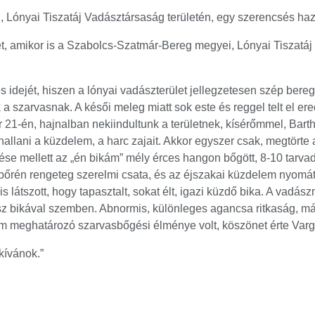
 Lónyai Tiszatáj Vadásztársaság területén, egy szerencsés haz
ét, amikor is a Szabolcs-Szatmár-Bereg megyei, Lónyai Tiszatáj
 idejét, hiszen a lónyai vadászterület jellegzetesen szép beregi
 a szarvasnak. A késői meleg miatt sok este és reggel telt el ere
r 21-én, hajnalban nekiindultunk a területnek, kísérőmmel, Bar
hallani a küzdelem, a harc zajait. Akkor egyszer csak, megtörte
e mellett az „én bikám” mély érces hangon bőgött, 8-10 tarvad t
r, bőrén rengeteg szerelmi csata, és az éjszakai küzdelem nyomá
s látszott, hogy tapasztalt, sokat élt, igazi küzdő bika. A vadá
 bikával szemben. Abnormis, különleges agancsa ritkaság, már t
tem meghatározó szarvasbőgési élménye volt, köszönet érte Var
ívánok.”