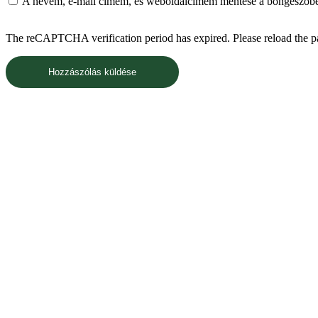
A nevem, e-mail címem, és weboldalcímem mentése a böngészőb
The reCAPTCHA verification period has expired. Please reload the p