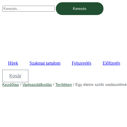
Ugrás
Keresés:
a
tartalomhoz
Hírek
Szakmai tartalom
Felszerelés
Előfizetés
Kosár
Kezdőlap
/
Vadgazdálkodás
/
Terítéken
/ Egy életre szóló vadászélm