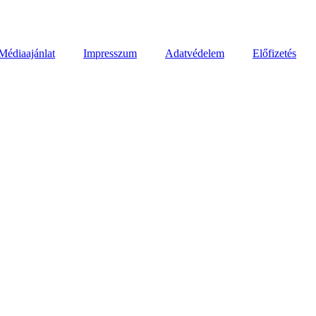
Médiaajánlat
Impresszum
Adatvédelem
Előfizetés