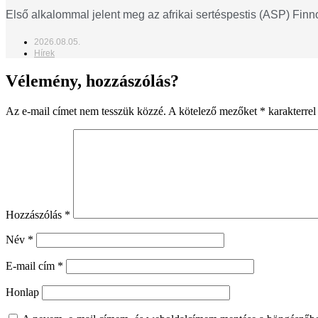
Első alkalommal jelent meg az afrikai sertéspestis (ASP) Fin
2026.08.05.
Hírek
Vélemény, hozzászólás?
Az e-mail címet nem tesszük közzé.
A kötelező mezőket
*
karakterrel 
Hozzászólás
*
Név
*
E-mail cím
*
Honlap