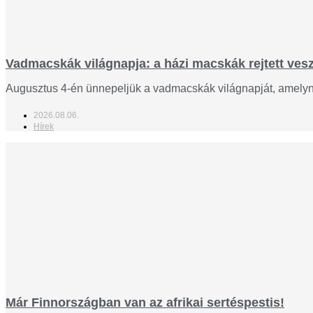
Vadmacskák világnapja: a házi macskák rejtett veszé
Augusztus 4-én ünnepeljük a vadmacskák világnapját, amelynek
2026.08.06.
Hírek
Már Finnországban van az afrikai sertéspestis!