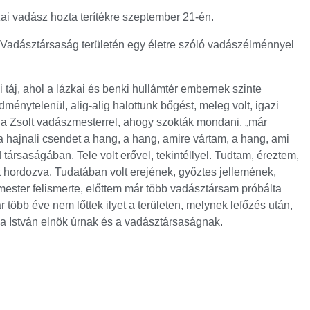
ai vadász hozta terítékre szeptember 21-én.
 Vadásztársaság területén egy életre szóló vadászélménnyel
 táj, ahol a lázkai és benki hullámtér embernek szinte
dménytelenül, alig-alig halottunk bőgést, meleg volt, igazi
tha Zsolt vadászmesterrel, ahogy szokták mondani, „már
 a hajnali csendet a hang, a hang, amire vártam, a hang, ami
ársaságában. Tele volt erővel, tekintéllyel. Tudtam, éreztem,
t hordozva. Tudatában volt erejének, győztes jellemének,
szmester felismerte, előttem már több vadásztársam próbálta
öbb éve nem lőttek ilyet a területen, melynek lefőzés után,
ga István elnök úrnak és a vadásztársaságnak.