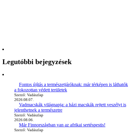
Legutóbbi bejegyzések
Fontos újítás a természetjáróknak: már térképen is láthatók
a fokozottan védett területek
Szerző: Vadászlap
2026.08.07.
Vadmacskák világnapja: a házi macskák rejtett veszélyt is
jelenthetnek a természetre
Szerző: Vadászlap
2026.08.06.
Már Finnországban van az afrikai sertéspestis!
Szerző: Vadászlap