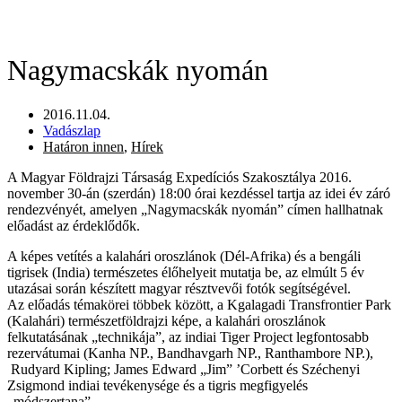
Nagymacskák nyomán
2016.11.04.
Vadászlap
Határon innen
,
Hírek
A Magyar Földrajzi Társaság Expedíciós Szakosztálya 2016.
november 30-án (szerdán) 18:00 órai kezdéssel tartja az idei év záró
rendezvényét, amelyen „Nagymacskák nyomán” címen hallhatnak
előadást az érdeklődők.
A képes vetítés a kalahári oroszlánok (Dél-Afrika) és a bengáli
tigrisek (India) természetes élőhelyeit mutatja be, az elmúlt 5 év
utazásai során készített magyar résztvevői fotók segítségével.
Az előadás témakörei többek között, a Kgalagadi Transfrontier Park
(Kalahári) természetföldrajzi képe, a kalahári oroszlánok
felkutatásának „technikája”, az indiai Tiger Project legfontosabb
rezervátumai (Kanha NP., Bandhavgarh NP., Ranthambore NP.),
Rudyard Kipling; James Edward „Jim” ’Corbett és Széchenyi
Zsigmond indiai tevékenysége és a tigris megfigyelés
„módszertana”.