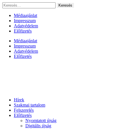
Ugrás
Keresés:
a
tartalomhoz
Médiaajánlat
Impresszum
Adatvédelem
Előfizetés
Médiaajánlat
Impresszum
Adatvédelem
Előfizetés
Hírek
Szakmai tartalom
Felszerelés
Előfizetés
Nyomtatott újság
Digitális újság