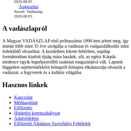
2026.08.05.
Augusztus
Szerző: Vadászlap
2026.08.05.
A vadászlapról
A Magyar VADÁSZLAP első próbaszáma 1990-ben jelent meg, így
immár több mint 35 éve szolgálja a vadászat és vadgazdálkodás iránt
érdeklődő olvasókat. A kezdetben fekete-fehérben, napilap
formátumban kiadott újság mára hazánk, sőt, az egész Kárpát-
medence egyik legnépszerűbb szakmai magazinjává vált. Lapunk
független sajtótermékként hónapról hónapra elkalauzolja olvasóit a
vadászat, a fegyverek és a kultúra világába.
Hasznos linkek
Kapcsolat
Médiaajánlat
Előfizetés
Hirdetési keretszabályzat
Adatvédelem
Előfizetői Általános Szerződési Feltételek