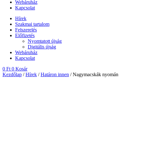
Webáruház
Kapcsolat
Hírek
Szakmai tartalom
Felszerelés
Előfizetés
Nyomtatott újság
Digitális újság
Webáruház
Kapcsolat
0
Ft
0
Kosár
Kezdőlap
/
Hírek
/
Határon innen
/ Nagymacskák nyomán