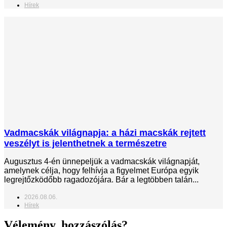
Hírek
Vadmacskák világnapja: a házi macskák rejtett
veszélyt is jelenthetnek a természetre
Augusztus 4-én ünnepeljük a vadmacskák világnapját,
amelynek célja, hogy felhívja a figyelmet Európa egyik
legrejtőzködőbb ragadozójára. Bár a legtöbben talán...
2026.08.06.
Hírek
Vélemény, hozzászólás?