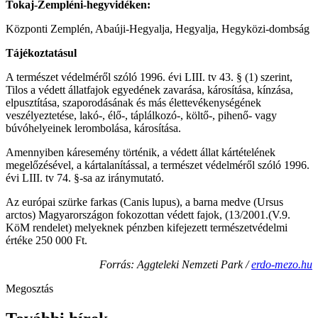
Tokaj-Zempléni-hegyvidéken:
Központi Zemplén, Abaúji-Hegyalja, Hegyalja, Hegyközi-dombság
Tájékoztatásul
A természet védelméről szóló 1996. évi LIII. tv 43. § (1) szerint,
Tilos a védett állatfajok egyedének zavarása, károsítása, kínzása,
elpusztítása, szaporodásának és más élettevékenységének
veszélyeztetése, lakó-, élő-, táplálkozó-, költő-, pihenő- vagy
búvóhelyeinek lerombolása, károsítása.
Amennyiben káresemény történik, a védett állat kártételének
megelőzésével, a kártalanítással, a természet védelméről szóló 1996.
évi LIII. tv 74. §-sa az iránymutató.
Az európai szürke farkas (Canis lupus), a barna medve (Ursus
arctos) Magyarországon fokozottan védett fajok, (13/2001.(V.9.
KöM rendelet) melyeknek pénzben kifejezett természetvédelmi
értéke 250 000 Ft.
Forrás: Aggteleki Nemzeti Park /
erdo-mezo.hu
Megosztás