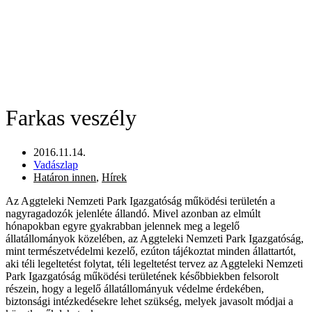
Farkas veszély
2016.11.14.
Vadászlap
Határon innen
,
Hírek
Az Aggteleki Nemzeti Park Igazgatóság működési területén a
nagyragadozók jelenléte állandó. Mivel azonban az elmúlt
hónapokban egyre gyakrabban jelennek meg a legelő
állatállományok közelében, az Aggteleki Nemzeti Park Igazgatóság,
mint természetvédelmi kezelő, ezúton tájékoztat minden állattartót,
aki téli legeltetést folytat, téli legeltetést tervez az Aggteleki Nemzeti
Park Igazgatóság működési területének későbbiekben felsorolt
részein, hogy a legelő állatállományuk védelme érdekében,
biztonsági intézkedésekre lehet szükség, melyek javasolt módjai a