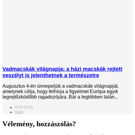
Vadmacskák világnapja: a házi macskák rejtett
veszélyt is jelenthetnek a természetre
Augusztus 4-én ünnepeljük a vadmacskák világnapját,
amelynek célja, hogy felhívja a figyelmet Európa egyik
legrejtőzködőbb ragadozójára. Bár a legtöbben talán...
2026.08.06.
Hírek
Vélemény, hozzászólás?