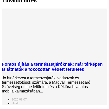
További hírek
Fontos újítás a természetjáróknak: már térképen
is láthatók a fokozottan védett területek
Jó hír érkezett a természetjárók, vadászok és
természetfotósok számára, a Magyar Természetjáró
Szövetség online felületein és a Kéktúra hivatalos
mobilalkalmazásában...
2026.08.07.
Hírek