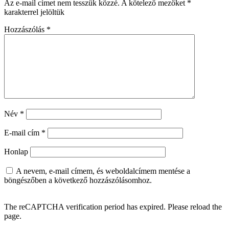
Az e-mail címet nem tesszük közzé.
A kötelező mezőket
*
karakterrel jelöltük
Hozzászólás
*
Név
*
E-mail cím
*
Honlap
A nevem, e-mail címem, és weboldalcímem mentése a
böngészőben a következő hozzászólásomhoz.
The reCAPTCHA verification period has expired. Please reload the
page.