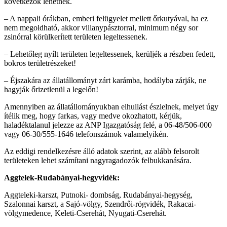
következők lehetnek.
– A nappali órákban, emberi felügyelet mellett őrkutyával, ha ez
nem megoldható, akkor villanypásztorral, minimum négy sor
zsinórral körülkerített területen legeltessenek.
– Lehetőleg nyílt területen legeltessenek, kerüljék a részben fedett,
bokros területrészeket!
– Éjszakára az állatállományt zárt karámba, hodályba zárják, ne
hagyják őrizetlenül a legelőn!
Amennyiben az állatállományukban elhullást észlelnek, melyet úgy
ítélik meg, hogy farkas, vagy medve okozhatott, kérjük,
haladéktalanul jelezze az ANP Igazgatóság felé, a 06-48/506-000
vagy 06-30/555-1646 telefonszámok valamelyikén.
Az eddigi rendelkezésre álló adatok szerint, az alább felsorolt
területeken lehet számítani nagyragadozók felbukkanására.
Aggtelek-Rudabányai-hegyvidék:
Aggteleki-karszt, Putnoki- dombság, Rudabányai-hegység,
Szalonnai karszt, a Sajó-völgy, Szendrői-rögvidék, Rakacai-
völgymedence, Keleti-Cserehát, Nyugati-Cserehát.