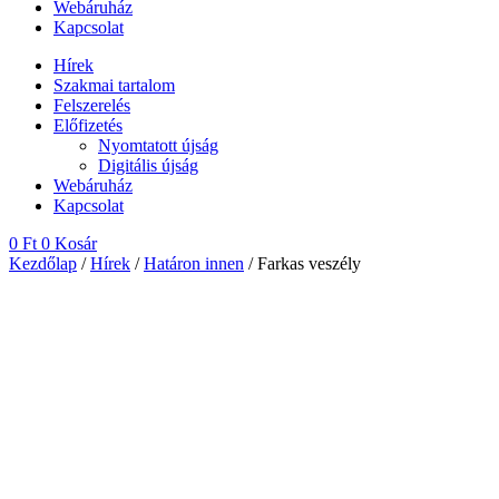
Webáruház
Kapcsolat
Hírek
Szakmai tartalom
Felszerelés
Előfizetés
Nyomtatott újság
Digitális újság
Webáruház
Kapcsolat
0
Ft
0
Kosár
Kezdőlap
/
Hírek
/
Határon innen
/ Farkas veszély