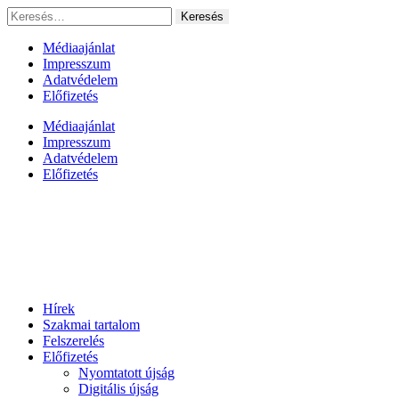
Ugrás
Keresés:
a
tartalomhoz
Médiaajánlat
Impresszum
Adatvédelem
Előfizetés
Médiaajánlat
Impresszum
Adatvédelem
Előfizetés
Hírek
Szakmai tartalom
Felszerelés
Előfizetés
Nyomtatott újság
Digitális újság