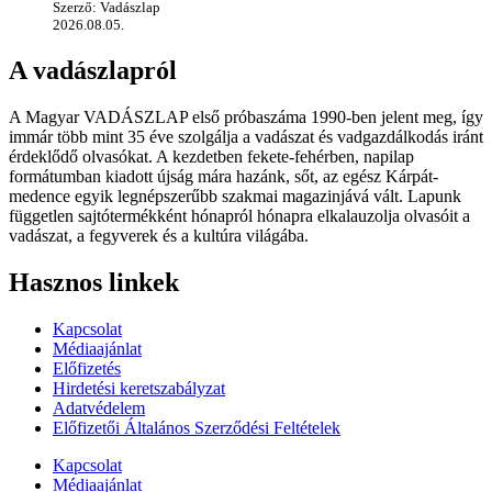
Szerző: Vadászlap
2026.08.05.
A vadászlapról
A Magyar VADÁSZLAP első próbaszáma 1990-ben jelent meg, így
immár több mint 35 éve szolgálja a vadászat és vadgazdálkodás iránt
érdeklődő olvasókat. A kezdetben fekete-fehérben, napilap
formátumban kiadott újság mára hazánk, sőt, az egész Kárpát-
medence egyik legnépszerűbb szakmai magazinjává vált. Lapunk
független sajtótermékként hónapról hónapra elkalauzolja olvasóit a
vadászat, a fegyverek és a kultúra világába.
Hasznos linkek
Kapcsolat
Médiaajánlat
Előfizetés
Hirdetési keretszabályzat
Adatvédelem
Előfizetői Általános Szerződési Feltételek
Kapcsolat
Médiaajánlat