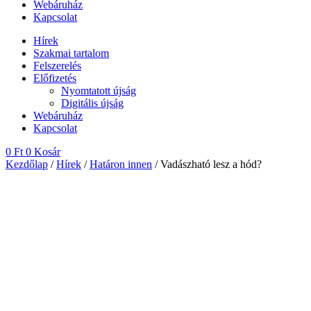
Webáruház
Kapcsolat
Hírek
Szakmai tartalom
Felszerelés
Előfizetés
Nyomtatott újság
Digitális újság
Webáruház
Kapcsolat
0
Ft
0
Kosár
Kezdőlap
/
Hírek
/
Határon innen
/ Vadászható lesz a hód?