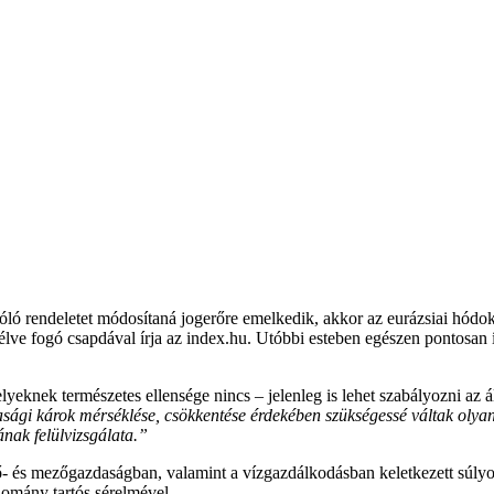
zóló rendeletet módosítaná jogerőre emelkedik, akkor az eurázsiai hódo
lve fogó csapdával írja az index.hu. Utóbbi esteben egészen pontosan 
eknek természetes ellensége nincs – jelenleg is lehet szabályozni az 
sági károk mérséklése, csökkentése érdekében szükségessé váltak olyan 
ának felülvizsgálata.”
ő- és mezőgazdaságban, valamint a vízgazdálkodásban keletkezett súlyos
lomány tartós sérelmével.