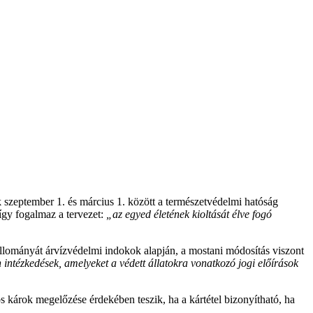
k szeptember 1. és március 1. között a természetvédelmi hatóság
így fogalmaz a tervezet:
„az egyed életének kioltását élve fogó
állományát árvízvédelmi indokok alapján, a mostani módosítás viszont
intézkedések, amelyeket a védett állatokra vonatkozó jogi előírások
 károk megelőzése érdekében teszik, ha a kártétel bizonyítható, ha