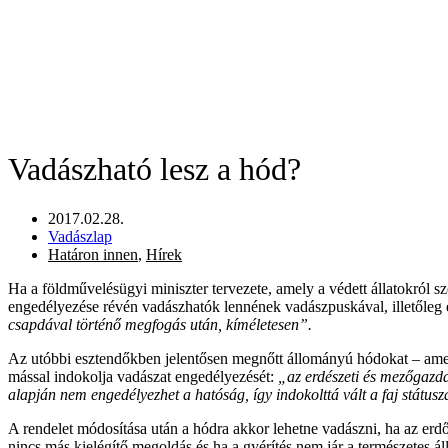
Vadászható lesz a hód?
2017.02.28.
Vadászlap
Határon innen
,
Hírek
Ha a földművelésügyi miniszter tervezete, amely a védett állatokról s
engedélyezése révén vadászhatók lennének vadászpuskával, illetőleg é
csapdával történő megfogás után, kíméletesen”.
Az utóbbi esztendőkben jelentősen megnőtt állományú hódokat – amely
mással indokolja vadászat engedélyezését:
„az erdészeti és mezőgazda
alapján nem engedélyezhet a hatóság, így indokolttá vált a faj státusz
A rendelet módosítása után a hódra akkor lehetne vadászni, ha az erd
nincs más kielégítő megoldás és ha a gyérítés nem jár a természetes ál