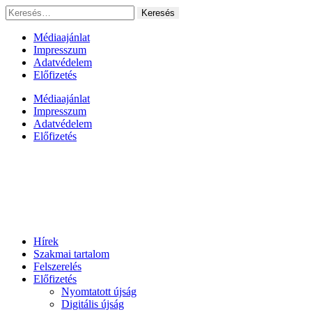
Ugrás
Keresés:
a
tartalomhoz
Médiaajánlat
Impresszum
Adatvédelem
Előfizetés
Médiaajánlat
Impresszum
Adatvédelem
Előfizetés
Hírek
Szakmai tartalom
Felszerelés
Előfizetés
Nyomtatott újság
Digitális újság