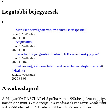
Legutóbbi bejegyzések
Már Finnországban van az afrikai sertéspestis!
Szerző: Vadászlap
2026.08.05.
Augusztus
Szerző: Vadászlap
2026.08.05.
Szeretnél bőgő gímbikát látni a 100 eurós bankjegyen?
Szerző: Vadászlap
2026.08.04.
Két ország, két szemlélet – mikor érdemes elejteni az érett
őzbakot?
Szerző: Vadászlap
2026.08.03.
A vadászlapról
A Magyar VADÁSZLAP első próbaszáma 1990-ben jelent meg, így
immár több mint 35 éve szolgálja a vadászat és vadgazdálkodás iránt
érdeklődő olvasókat. A kezdetben fekete-fehérben, napilap