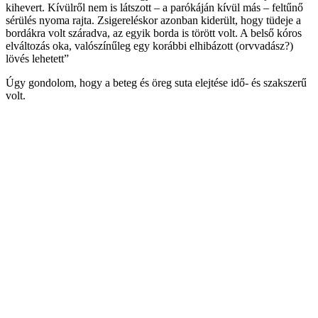
kihevert. Kívülről nem is látszott – a parókáján kívül más – feltűnő
sérülés nyoma rajta. Zsigereléskor azonban kiderült, hogy tüdeje a
bordákra volt száradva, az egyik borda is törött volt. A belső kóros
elváltozás oka, valószínűleg egy korábbi elhibázott (orvvadász?)
lövés lehetett”
Úgy gondolom, hogy a beteg és öreg suta elejtése idő- és szakszerű
volt.