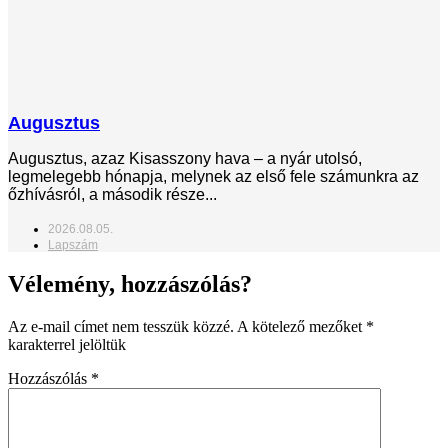
Augusztus
Augusztus, azaz Kisasszony hava – a nyár utolsó,
legmelegebb hónapja, melynek az első fele számunkra az
őzhívásról, a második része...
2026.08.05.
Lapszám
Vélemény, hozzászólás?
Az e-mail címet nem tesszük közzé.
A kötelező mezőket
*
karakterrel jelöltük
Hozzászólás
*