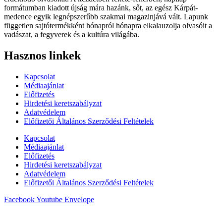
formátumban kiadott újság mára hazánk, sőt, az egész Kárpát-
medence egyik legnépszerűbb szakmai magazinjává vált. Lapunk
független sajtótermékként hónapról hónapra elkalauzolja olvasóit a
vadászat, a fegyverek és a kultúra világába.
Hasznos linkek
Kapcsolat
Médiaajánlat
Előfizetés
Hirdetési keretszabályzat
Adatvédelem
Előfizetői Általános Szerződési Feltételek
Kapcsolat
Médiaajánlat
Előfizetés
Hirdetési keretszabályzat
Adatvédelem
Előfizetői Általános Szerződési Feltételek
Facebook
Youtube
Envelope