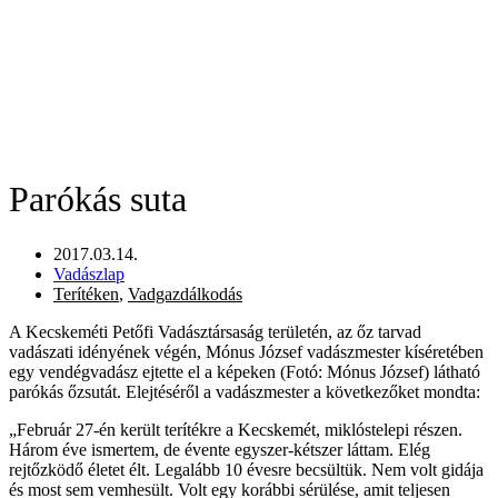
Parókás suta
2017.03.14.
Vadászlap
Terítéken
,
Vadgazdálkodás
A Kecskeméti Petőfi Vadásztársaság területén, az őz tarvad
vadászati idényének végén, Mónus József vadászmester kíséretében
egy vendégvadász ejtette el a képeken (Fotó: Mónus József) látható
parókás őzsutát. Elejtéséről a vadászmester a következőket mondta:
„Február 27-én került terítékre a Kecskemét, miklóstelepi részen.
Három éve ismertem, de évente egyszer-kétszer láttam. Elég
rejtőzködő életet élt. Legalább 10 évesre becsültük. Nem volt gidája
és most sem vemhesült. Volt egy korábbi sérülése, amit teljesen