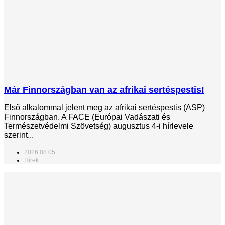
Már Finnországban van az afrikai sertéspestis!
Első alkalommal jelent meg az afrikai sertéspestis (ASP)
Finnországban. A FACE (Európai Vadászati és
Természetvédelmi Szövetség) augusztus 4-i hírlevele
szerint...
2026.08.05.
Hírek