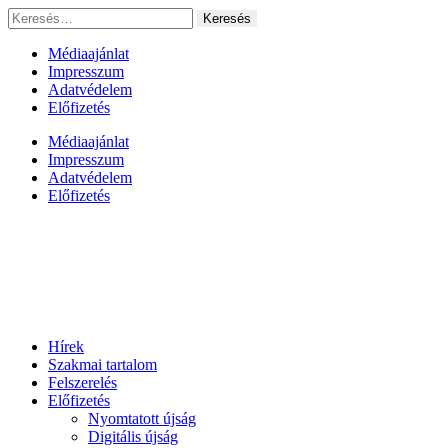
Ugrás
Keresés:
a
tartalomhoz
Médiaajánlat
Impresszum
Adatvédelem
Előfizetés
Médiaajánlat
Impresszum
Adatvédelem
Előfizetés
Hírek
Szakmai tartalom
Felszerelés
Előfizetés
Nyomtatott újság
Digitális újság