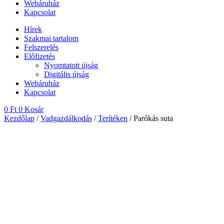
Webáruház
Kapcsolat
Hírek
Szakmai tartalom
Felszerelés
Előfizetés
Nyomtatott újság
Digitális újság
Webáruház
Kapcsolat
0
Ft
0
Kosár
Kezdőlap
/
Vadgazdálkodás
/
Terítéken
/ Parókás suta