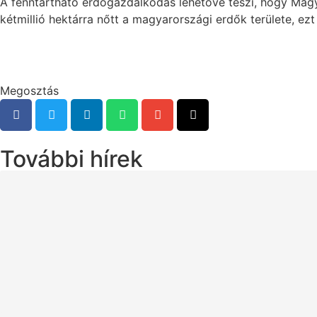
A fenntartható erdőgazdálkodás lehetővé teszi, hogy Mag
kétmillió hektárra nőtt a magyarországi erdők területe, ezt
Megosztás
További hírek