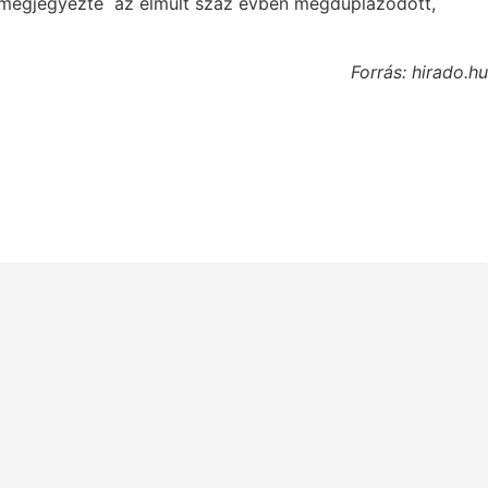
s megjegyezte az elmúlt száz évben megduplázódott,
Forrás: hirado.hu