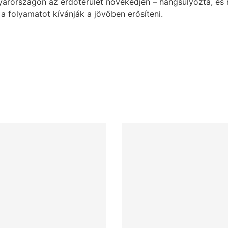
yarországon az erdőterület növekedjen – hangsúlyozta, é
 a folyamatot kívánják a jövőben erősíteni.