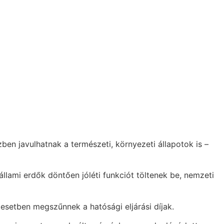
n javulhatnak a természeti, környezeti állapotok is –
llami erdők döntően jóléti funkciót töltenek be, nemzeti
 esetben megszűnnek a hatósági eljárási díjak.