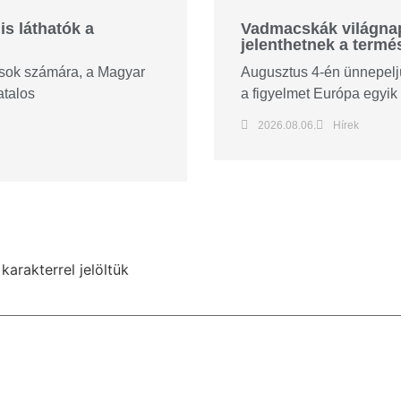
is láthatók a
Vadmacskák világnapj
jelenthetnek a termé
tósok számára, a Magyar
Augusztus 4-én ünnepeljü
atalos
a figyelmet Európa egyik 
2026.08.06.
Hírek
karakterrel jelöltük