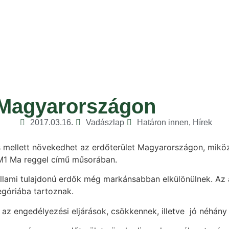
 Magyarországon
2017.03.16.
Vadászlap
Határon innen
,
Hírek
mellett növekedhet az erdőterület Magyarországon, miközbe
 M1 Ma reggel című műsorában.
állami tulajdonú erdők még markánsabban elkülönülnek. Az á
egóriába tartoznak.
 az engedélyezési eljárások, csökkennek, illetve jó néhány