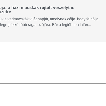
a: a házi macskák rejtett veszélyt is
szetre
k a vadmacskák világnapját, amelynek célja, hogy felhívja
legrejtőzködőbb ragadozójára. Bár a legtöbben talán...