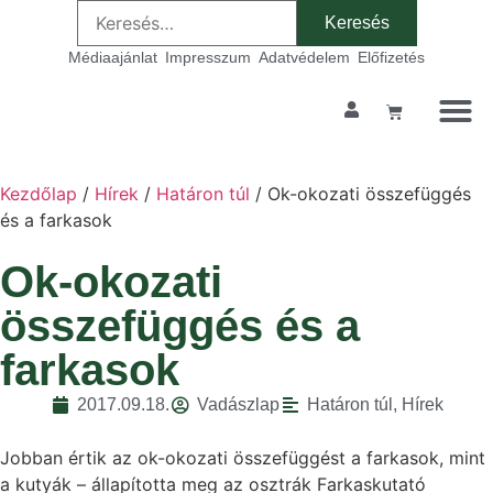
Médiaajánlat
Impresszum
Adatvédelem
Előfizetés
Kezdőlap
/
Hírek
/
Határon túl
/ Ok-okozati összefüggés
és a farkasok
Ok-okozati
összefüggés és a
farkasok
2017.09.18.
Vadászlap
Határon túl
,
Hírek
Jobban értik az ok-okozati összefüggést a farkasok, mint
a kutyák – állapította meg az osztrák Farkaskutató