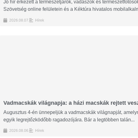
Jó hír érkezett a természetjárók, vadászok és természetfotós
Szövetség online felületein és a Kéktúra hivatalos mobilalka
2026.08.07.
Hírek
Vadmacskák világnapja: a házi macskák rejtett vesz
Augusztus 4-én ünnepeljük a vadmacskák világnapját, amelyne
egyik legrejtőzködőbb ragadozójára. Bár a legtöbben talán...
2026.08.06.
Hírek