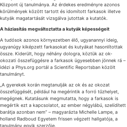
Központ új tanulmánya. Az érdekes eredményre azonos
körülmények között tartott és idomított farkasok illetve
kutyák magatartását vizsgálva jutottak a kutatók.
A háziasítás megváltoztatta a kutyák képességeit
A tudósok azonos környezetben élő, ugyanannyi ideig,
ugyanúgy kiképzett farkasokat és kutyákat hasonlítottak
össze. Kiderült, hogy néhány dologra, köztük az ok-
okozati összefüggésre a farkasok ügyesebben jönnek rá –
idézi a Phys.org portál a Scientific Reportsban közölt
tanulmányt.
„A gyerekek korán megtanulják az ok és az okozat
összefüggését, például ha megérintik a forró tűzhelyet,
megégnek. Kutatásunk megmutatta, hogy a farkasok is
megértik ezt a kapcsolatot, az ember négylábú, szelídített
barátja azonban nem” – magyarázta Michelle Lampe, a
holland Radboud Egyetem frissen végzett hallgatója, a
tanulmány egyik szerzője.