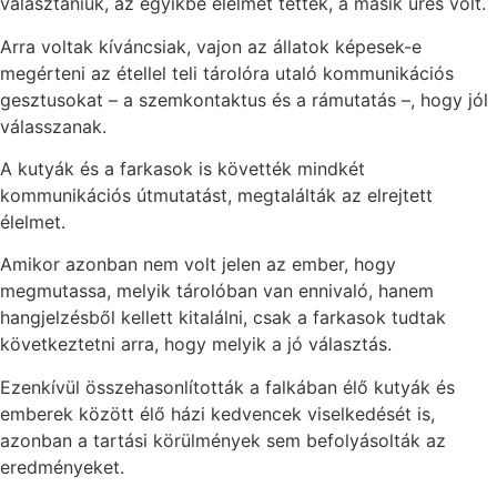
választaniuk, az egyikbe élelmet tettek, a másik üres volt.
Arra voltak kíváncsiak, vajon az állatok képesek-e
megérteni az étellel teli tárolóra utaló kommunikációs
gesztusokat – a szemkontaktus és a rámutatás –, hogy jól
válasszanak.
A kutyák és a farkasok is követték mindkét
kommunikációs útmutatást, megtalálták az elrejtett
élelmet.
Amikor azonban nem volt jelen az ember, hogy
megmutassa, melyik tárolóban van ennivaló, hanem
hangjelzésből kellett kitalálni, csak a farkasok tudtak
következtetni arra, hogy melyik a jó választás.
Ezenkívül összehasonlították a falkában élő kutyák és
emberek között élő házi kedvencek viselkedését is,
azonban a tartási körülmények sem befolyásolták az
eredményeket.