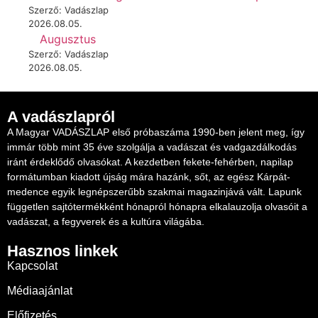
Szerző: Vadászlap
2026.08.05.
Augusztus
Szerző: Vadászlap
2026.08.05.
A vadászlapról
A Magyar VADÁSZLAP első próbaszáma 1990-ben jelent meg, így
immár több mint 35 éve szolgálja a vadászat és vadgazdálkodás
iránt érdeklődő olvasókat. A kezdetben fekete-fehérben, napilap
formátumban kiadott újság mára hazánk, sőt, az egész Kárpát-
medence egyik legnépszerűbb szakmai magazinjává vált. Lapunk
független sajtótermékként hónapról hónapra elkalauzolja olvasóit a
vadászat, a fegyverek és a kultúra világába.
Hasznos linkek
Kapcsolat
Médiaajánlat
Előfizetés