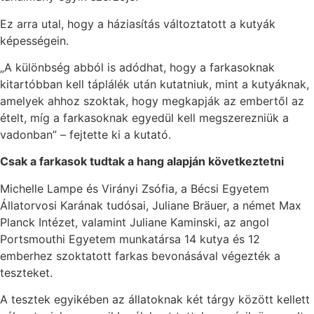
Ez arra utal, hogy a háziasítás változtatott a kutyák
képességein.
„A különbség abból is adódhat, hogy a farkasoknak
kitartóbban kell táplálék után kutatniuk, mint a kutyáknak,
amelyek ahhoz szoktak, hogy megkapják az embertől az
ételt, míg a farkasoknak egyedül kell megszerezniük a
vadonban” – fejtette ki a kutató.
Csak a farkasok tudtak a hang alapján következtetni
Michelle Lampe és Virányi Zsófia, a Bécsi Egyetem
Állatorvosi Karának tudósai, Juliane Bräuer, a német Max
Planck Intézet, valamint Juliane Kaminski, az angol
Portsmouthi Egyetem munkatársa 14 kutya és 12
emberhez szoktatott farkas bevonásával végezték a
teszteket.
A tesztek egyikében az állatoknak két tárgy között kellett