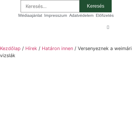
Médiaajánlat
Impresszum
Adatvédelem
Előfizetés
Sz
Kezdőlap
/
Hírek
/
Határon innen
/ Versenyeznek a weimári
vizslák