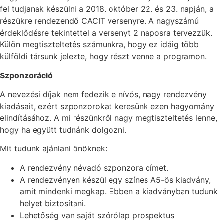
fel tudjanak készülni a 2018. október 22. és 23. napján, a
részükre rendezendő CACIT versenyre. A nagyszámú
érdeklődésre tekintettel a versenyt 2 naposra tervezzük.
Külön megtiszteltetés számunkra, hogy ez idáig több
külföldi társunk jelezte, hogy részt venne a programon.
Szponzoráció
A nevezési díjak nem fedezik e nívós, nagy rendezvény
kiadásait, ezért szponzorokat keresünk ezen hagyomány
elindításához. A mi részünkről nagy megtiszteltetés lenne,
hogy ha együtt tudnánk dolgozni.
Mit tudunk ajánlani önöknek:
A rendezvény névadó szponzora címet.
A rendezvényen készül egy színes A5-ös kiadvány,
amit mindenki megkap. Ebben a kiadványban tudunk
helyet biztosítani.
Lehetőség van saját szórólap prospektus