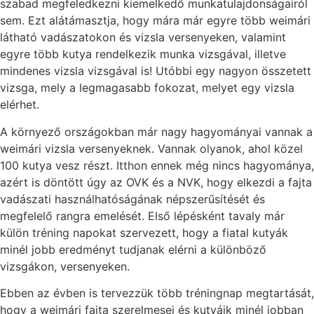
szabad megfeledkezni kiemelkedő munkatulajdonságairól
sem. Ezt alátámasztja, hogy mára már egyre több weimári
látható vadászatokon és vizsla versenyeken, valamint
egyre több kutya rendelkezik munka vizsgával, illetve
mindenes vizsla vizsgával is! Utóbbi egy nagyon összetett
vizsga, mely a legmagasabb fokozat, melyet egy vizsla
elérhet.
A környező országokban már nagy hagyományai vannak a
weimári vizsla versenyeknek. Vannak olyanok, ahol közel
100 kutya vesz részt. Itthon ennek még nincs hagyománya,
azért is döntött úgy az OVK és a NVK, hogy elkezdi a fajta
vadászati használhatóságának népszerűsítését és
megfelelő rangra emelését. Első lépésként tavaly már
külön tréning napokat szervezett, hogy a fiatal kutyák
minél jobb eredményt tudjanak elérni a különböző
vizsgákon, versenyeken.
Ebben az évben is tervezzük több tréningnap megtartását,
hogy a weimári fajta szerelmesei és kutyáik minél jobban