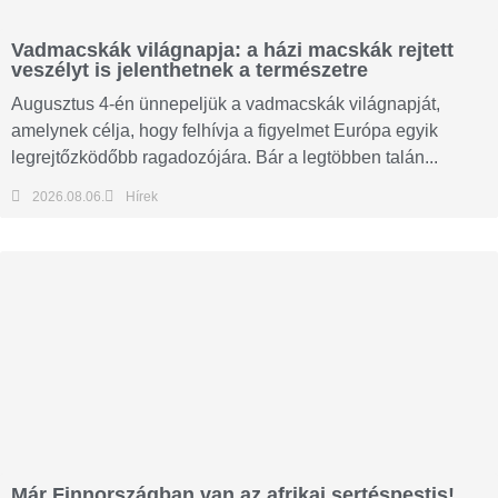
Vadmacskák világnapja: a házi macskák rejtett
veszélyt is jelenthetnek a természetre
Augusztus 4-én ünnepeljük a vadmacskák világnapját,
amelynek célja, hogy felhívja a figyelmet Európa egyik
legrejtőzködőbb ragadozójára. Bár a legtöbben talán...
2026.08.06.
Hírek
Már Finnországban van az afrikai sertéspestis!