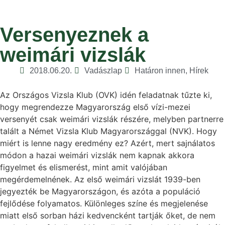
Versenyeznek a
weimári vizslák
2018.06.20.
Vadászlap
Határon innen
,
Hírek
Az Országos Vizsla Klub (OVK) idén feladatnak tűzte ki,
hogy megrendezze Magyarország első vízi-mezei
versenyét csak weimári vizslák részére, melyben partnerre
talált a Német Vizsla Klub Magyarországgal (NVK). Hogy
miért is lenne nagy eredmény ez? Azért, mert sajnálatos
módon a hazai weimári vizslák nem kapnak akkora
figyelmet és elismerést, mint amit valójában
megérdemelnének. Az első weimári vizslát 1939-ben
jegyezték be Magyarországon, és azóta a populáció
fejlődése folyamatos. Különleges színe és megjelenése
miatt első sorban házi kedvencként tartják őket, de nem