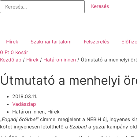
Keresés:
Ugrás
a
tartalomhoz
Hírek
Szakmai tartalom
Felszerelés
Előfiz
0
Ft
0
Kosár
Kezdőlap
/
Hírek
/
Határon innen
/ Útmutató a menhelyi ör
Útmutató a menhelyi ö
2019.03.11.
Vadászlap
Határon innen
,
Hírek
„Fogadj örökbe!”
címmel megjelent a NÉBIH új, ingyenes k
kötet ingyenesen letölthető a
Szabad a gazdi
kampány oldal