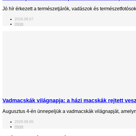
Jó hír érkezett a természetjárók, vadászok és természetfotós
2026.08.07.
Hírek
Vadmacskák világnapja: a házi macskák rejtett veszé
Augusztus 4-én ünnepeljük a vadmacskák világnapját, amelynek
2026.08.06.
Hírek