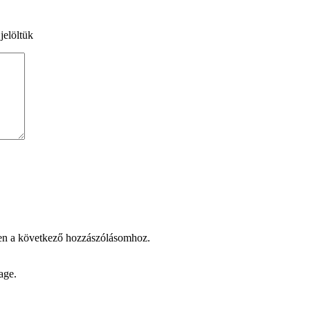
jelöltük
en a következő hozzászólásomhoz.
age.