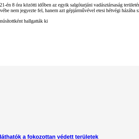
s 21-én 8 óra közötti időben az egyik salgótarjáni vadásztársaság terület
vébe nem jegyezte fel, hanem azt gépjárművével etesi hétvégi házába szá
núsítottként hallgatták ki
láthatók a fokozottan védett területek