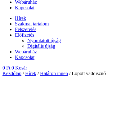
Webáruház
Kapcsolat
Hírek
Szakmai tartalom
Felszerelés
Előfizetés
Nyomtatott újság
Digitális újság
Webáruház
Kapcsolat
0
Ft
0
Kosár
Kezdőlap
/
Hírek
/
Határon innen
/ Lopott vaddisznó