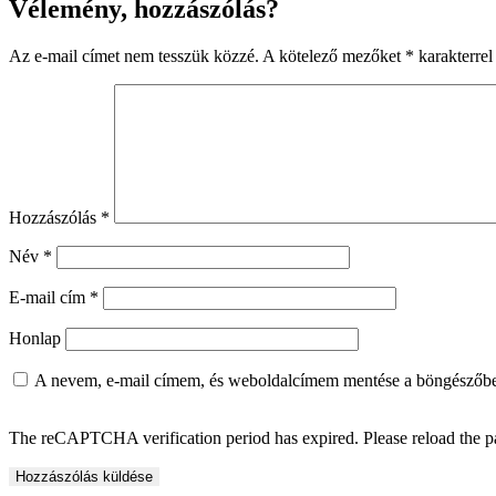
Vélemény, hozzászólás?
Az e-mail címet nem tesszük közzé.
A kötelező mezőket
*
karakterrel 
Hozzászólás
*
Név
*
E-mail cím
*
Honlap
A nevem, e-mail címem, és weboldalcímem mentése a böngészőb
The reCAPTCHA verification period has expired. Please reload the p