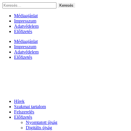
Ugrás
Keresés:
a
tartalomhoz
Médiaajánlat
Impresszum
Adatvédelem
Előfizetés
Médiaajánlat
Impresszum
Adatvédelem
Előfizetés
Hírek
Szakmai tartalom
Felszerelés
Előfizetés
Nyomtatott újság
Digitális újság