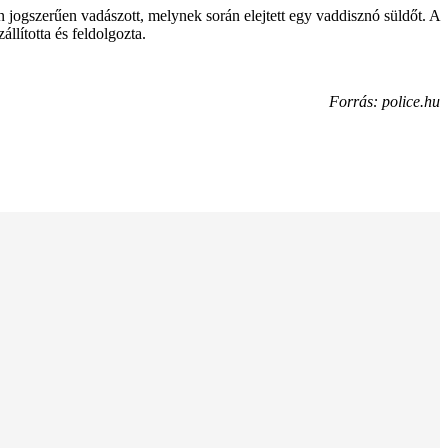
én jogszerűen vadászott, melynek során elejtett egy vaddisznó süldőt. A
llította és feldolgozta.
Forrás: police.hu