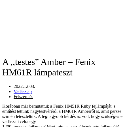
A ,,testes” Amber – Fenix
HM61R lámpateszt
2022.12.03.
Vadászlap
Felszerelés
Korábban már bemutattuk a Fenix HM51R Ruby fejlámpáját, s
említést tettünk nagytestvéréről a HM61R Amberről is, amit persze
szintén leteszteltük. A legnagyobb kérdés az volt, hogy szükséges-e
vadászati célra egy
1200 lumenes fejlámpa? Mert mire is használnánk egy fejlámpát?