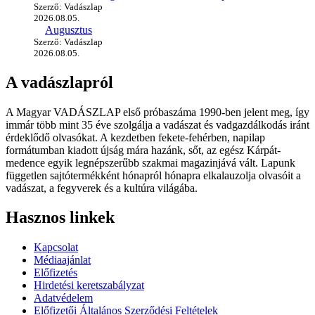
Szerző: Vadászlap
2026.08.05.
Augusztus
Szerző: Vadászlap
2026.08.05.
A vadászlapról
A Magyar VADÁSZLAP első próbaszáma 1990-ben jelent meg, így
immár több mint 35 éve szolgálja a vadászat és vadgazdálkodás iránt
érdeklődő olvasókat. A kezdetben fekete-fehérben, napilap
formátumban kiadott újság mára hazánk, sőt, az egész Kárpát-
medence egyik legnépszerűbb szakmai magazinjává vált. Lapunk
független sajtótermékként hónapról hónapra elkalauzolja olvasóit a
vadászat, a fegyverek és a kultúra világába.
Hasznos linkek
Kapcsolat
Médiaajánlat
Előfizetés
Hirdetési keretszabályzat
Adatvédelem
Előfizetői Általános Szerződési Feltételek