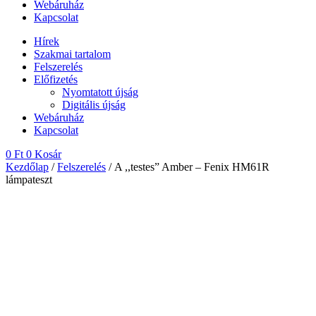
Webáruház
Kapcsolat
Hírek
Szakmai tartalom
Felszerelés
Előfizetés
Nyomtatott újság
Digitális újság
Webáruház
Kapcsolat
0
Ft
0
Kosár
Kezdőlap
/
Felszerelés
/ A ,,testes” Amber – Fenix HM61R
lámpateszt