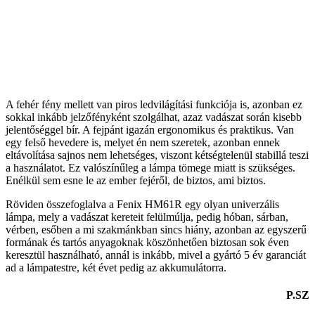
A fehér fény mellett van piros ledvilágítási funkciója is, azonban ez
sokkal inkább jelzőfényként szolgálhat, azaz vadászat során kisebb
jelentőséggel bír. A fejpánt igazán ergonomikus és praktikus. Van
egy felső hevedere is, melyet én nem szeretek, azonban ennek
eltávolítása sajnos nem lehetséges, viszont kétségtelenül stabillá teszi
a használatot. Ez valószínűleg a lámpa tömege miatt is szükséges.
Enélkül sem esne le az ember fejéről, de biztos, ami biztos.
Röviden összefoglalva a Fenix HM61R egy olyan univerzális
lámpa, mely a vadászat kereteit felülmúlja, pedig hóban, sárban,
vérben, esőben a mi szakmánkban sincs hiány, azonban az egyszerű
formának és tartós anyagoknak köszönhetően biztosan sok éven
keresztül használható, annál is inkább, mivel a gyártó 5 év garanciát
ad a lámpatestre, két évet pedig az akkumulátorra.
P.SZ