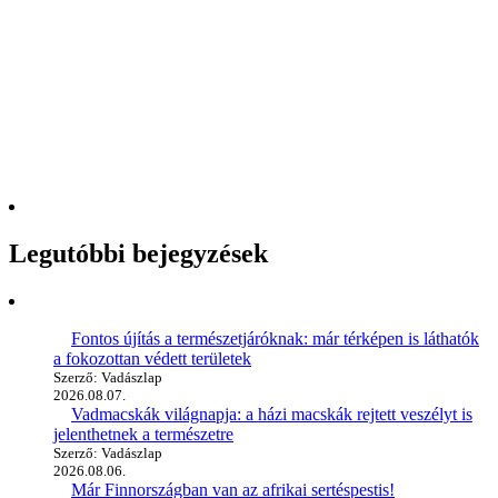
Legutóbbi bejegyzések
Fontos újítás a természetjáróknak: már térképen is láthatók
a fokozottan védett területek
Szerző: Vadászlap
2026.08.07.
Vadmacskák világnapja: a házi macskák rejtett veszélyt is
jelenthetnek a természetre
Szerző: Vadászlap
2026.08.06.
Már Finnországban van az afrikai sertéspestis!