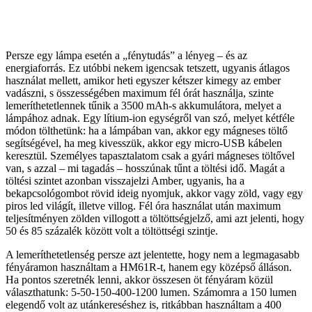
Persze egy lámpa esetén a „fénytudás” a lényeg – és az
energiaforrás. Ez utóbbi nekem igencsak tetszett, ugyanis átlagos
használat mellett, amikor heti egyszer kétszer kimegy az ember
vadászni, s összességében maximum fél órát használja, szinte
lemeríthetetlennek tűnik a 3500 mAh-s akkumulátora, melyet a
lámpához adnak. Egy lítium-ion egységről van szó, melyet kétféle
módon tölthetünk: ha a lámpában van, akkor egy mágneses töltő
segítségével, ha meg kivesszük, akkor egy micro-USB kábelen
keresztül. Személyes tapasztalatom csak a gyári mágneses töltővel
van, s azzal – mi tagadás – hosszúnak tűnt a töltési idő. Magát a
töltési szintet azonban visszajelzi Amber, ugyanis, ha a
bekapcsológombot rövid ideig nyomjuk, akkor vagy zöld, vagy egy
piros led világít, illetve villog. Fél óra használat után maximum
teljesítményen zölden villogott a töltöttségjelző, ami azt jelenti, hogy
50 és 85 százalék között volt a töltöttségi szintje.
A lemeríthetetlenség persze azt jelentette, hogy nem a legmagasabb
fényáramon használtam a HM61R-t, hanem egy középső álláson.
Ha pontos szeretnék lenni, akkor összesen öt fényáram közül
választhatunk: 5-50-150-400-1200 lumen. Számomra a 150 lumen
elegendő volt az utánkereséshez is, ritkábban használtam a 400