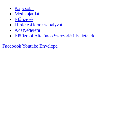
Kapcsolat
Médiaajánlat
Előfizetés
Hirdetési keretszabályzat
Adatvédelem
Előfizetői Általános Szerződési Feltételek
Facebook
Youtube
Envelope