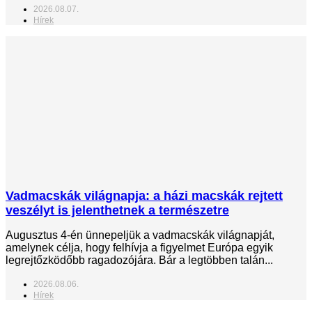
2026.08.07.
Hírek
Vadmacskák világnapja: a házi macskák rejtett
veszélyt is jelenthetnek a természetre
Augusztus 4-én ünnepeljük a vadmacskák világnapját,
amelynek célja, hogy felhívja a figyelmet Európa egyik
legrejtőzködőbb ragadozójára. Bár a legtöbben talán...
2026.08.06.
Hírek