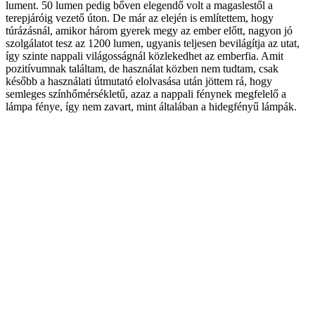
lument. 50 lumen pedig bőven elegendő volt a magaslestől a
terepjáróig vezető úton. De már az elején is említettem, hogy
túrázásnál, amikor három gyerek megy az ember előtt, nagyon jó
szolgálatot tesz az 1200 lumen, ugyanis teljesen bevilágítja az utat,
így szinte nappali világosságnál közlekedhet az emberfia. Amit
pozitívumnak találtam, de használat közben nem tudtam, csak
később a használati útmutató elolvasása után jöttem rá, hogy
semleges színhőmérsékletű, azaz a nappali fénynek megfelelő a
lámpa fénye, így nem zavart, mint általában a hidegfényű lámpák.