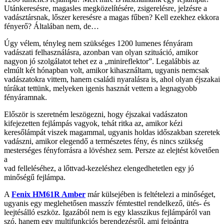
Utánkeresésre, magasles megközelítésére, zsigerelésre, jelzésre a
vadásztársnak, lőszer keresésre a magas fűben? Kell ezekhez ekkora
fényerő? Általában nem, de…
Úgy vélem, tényleg nem szükséges 1200 lumenes fényáram
vadászati felhasználásra, azonban van olyan szituáció, amikor
nagyon jó szolgálatot tehet ez a „minireflektor”. Legalábbis az
elmúlt két hónapban volt, amikor kihasználtam, ugyanis nemcsak
vadászatokra vittem, hanem családi nyaralásra is, ahol olyan éjszakai
túrákat tettünk, melyeken igenis hasznát vettem a legnagyobb
fényáramnak.
Először is szeretném leszögezni, hogy éjszakai vadászaton
kifejezetten fejlámpás vagyok, tehát ritka az, amikor kézi
keresőlámpát viszek magammal, ugyanis holdas időszakban szeretek
vadászni, amikor elegendő a természetes fény, és nincs szükség
mesterséges fényforrásra a lövéshez sem. Persze az elejtést követően
a
vad felleléséhez, a lőttvad-kezeléshez elengedhetetlen egy jó
minőségű fejlámpa.
A
Fenix HM61R Amber
már külsejében is feltételezi a minőséget,
ugyanis egy meglehetősen masszív fémtesttel rendelkező, ütés- és
leejtésálló eszköz. Igazából nem is egy klasszikus fejlámpáról van
szó, hanem egy multifunkciós berendezésről, ami fejpántra