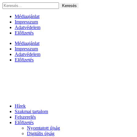
Ugrás
Keresés:
a
tartalomhoz
Médiaajánlat
Impresszum
Adatvédelem
Előfizetés
Médiaajánlat
Impresszum
Adatvédelem
Előfizetés
Hírek
Szakmai tartalom
Felszerelés
Előfizetés
Nyomtatott újság
Digitális újság