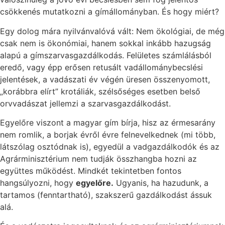
csökkenés mutatkozni a gímállományban. És hogy miért?
Egy dolog mára nyilvánvalóvá vált: Nem ökológiai, de még
csak nem is ökonómiai, hanem sokkal inkább hazugság
alapú a gímszarvasgazdálkodás. Felületes számlálásból
eredő, vagy épp erősen retusált vadállománybecslési
jelentések, a vadászati év végén üresen összenyomott,
„korábbra elírt” krotáliák, szélsőséges esetben belső
orvvadászat jellemzi a szarvasgazdálkodást.
Egyelőre viszont a magyar gím bírja, hisz az érmesarány
nem romlik, a borjak évről évre felnevelkednek (mi több,
látszólag osztódnak is), egyedül a vadgazdálkodók és az
Agrárminisztérium nem tudják összhangba hozni az
együttes működést. Mindkét tekintetben fontos
hangsúlyozni, hogy
egyelőre.
Ugyanis, ha hazudunk, a
tartamos (fenntartható), szakszerű gazdálkodást ássuk
alá.