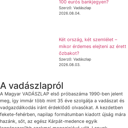
100 eurós bankjegyen?
Szerző: Vadászlap
2026.08.04.
Két ország, két szemlélet –
mikor érdemes elejteni az érett
őzbakot?
Szerző: Vadászlap
2026.08.03.
A vadászlapról
A Magyar VADÁSZLAP első próbaszáma 1990-ben jelent
meg, így immár több mint 35 éve szolgálja a vadászat és
vadgazdálkodás iránt érdeklődő olvasókat. A kezdetben
fekete-fehérben, napilap formátumban kiadott újság mára
hazánk, sőt, az egész Kárpát-medence egyik