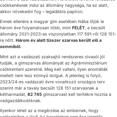
csökkenésnek indul az állomány nagysága, ha ez alatt,
akkor növekedni fog – legalábbis papíron.
Ennek ellenére a magyar gím esetében hiába lőjük le
három éve folyamatosan több, mint
FELÉT
, a becsült
állomány 2021-2023-as viszonylatban 117 591-ről 128 151-
re nőtt.
Három év alatt tízezer szarvas került elő a
semmiből.
Mint azt a vadászati szaksajtó rendszeres olvasói jól
tudják, a gímszarvas állományát az Agrárminisztérium
csökkenteni szeretné. Meg kell vallani, ilyen anomáliák
mellett nem lesz könnyű dolguk. A jelenleg is folyó,
2023/24-es vadászati évre vonatkozó országos terv
szerint már a tavaly becsült 128 151 szarvasnak a
kétharmadát,
82 745
gímszarvast kell terítékre hoznia a
vadgazdálkodóknak.
Ilyenkor lehet az a megérzése az embernek, hogy
valószínűleg a jövő évi becslésben sem fog jelentős