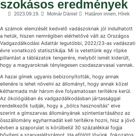
szokásos eredmények
2023.09.19.
Molnár Dániel
Határon innen
,
Hírek
A számok elemzését kedvelő vadászoknak jól indulhatott
a hetük, hiszen nemrégiben elérhetővé vált az Országos
Vadgazdálkodási Adattár legutóbbi, 2022/23-as vadászati
évre vonatkozó statisztikája. Mi is vetettünk egy röpke
pillantást a táblázatok tengerére, melyből ismét kiderült,
hogy a magyaroknak ténylegesen csodaszarvasai vannak.
A hazai gímek ugyanis bebizonyították, hogy annak
ellenére is lehet növelni az állományt, hogy annak közel
kétharmada már három éve folyamatosan terítékre kerül.
Az ökológiában és vadgazdálkodásban jártassággal
rendelkezők tudják, hogy a ,,bölcs hasznosítás” elve
szerint a gímszarvas állományának szintentartásához az
összállomány egyharmadát kell terítékre hozni, hisz a jövő
évben a szaporulat is körülbelül 30 százalékkal fogja
bővíteni a szarvaslétszámot. Ha efölött lövünk, fokozatos