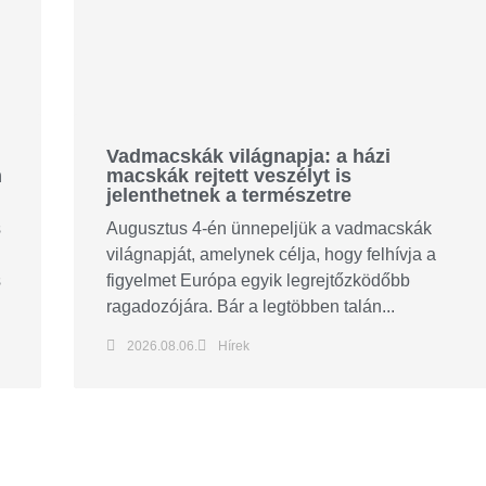
Vadmacskák világnapja: a házi
n
macskák rejtett veszélyt is
jelenthetnek a természetre
s
Augusztus 4-én ünnepeljük a vadmacskák
világnapját, amelynek célja, hogy felhívja a
s
figyelmet Európa egyik legrejtőzködőbb
ragadozójára. Bár a legtöbben talán...
2026.08.06.
Hírek