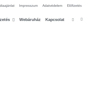
iaajánlat
Impresszum
Adatvédelem
Előfizetés
izetés
Webáruház
Kapcsolat