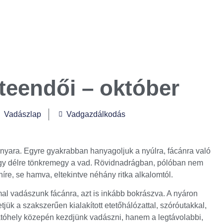
teendői – október
Vadászlap
Vadgazdálkodás
ara. Egyre gyakrabban hanyagoljuk a nyúlra, fácánra való
ogy délre tönkremegy a vad. Rövidnadrágban, pólóban nem
íre, se hamva, eltekintve néhány ritka alkalomtól.
al vadászunk fácánra, azt is inkább bokrászva. A nyáron
jük a szakszerűen kialakított etetőhálózattal, szóróutakkal,
sátóhely közepén kezdjünk vadászni, hanem a legtávolabbi,