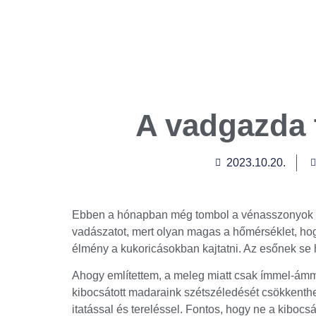
A vadgazda 
2023.10.20.
Ebben a hónapban még tombol a vénasszonyok ny
vadászatot, mert olyan magas a hőmérséklet, h
élmény a kukoricásokban kajtatni. Az esőnek se h
Ahogy említettem, a meleg miatt csak ímmel-ámm
kibocsátott madaraink szétszéledését csökkenthet
itatással és tereléssel. Fontos, hogy ne a kiboc