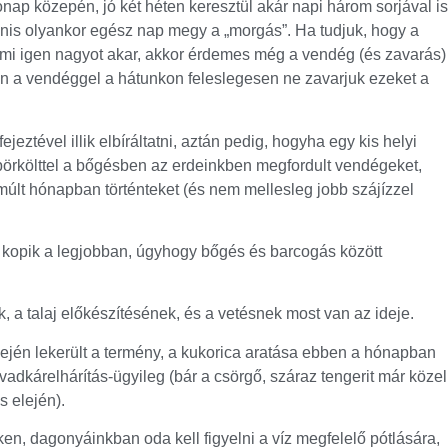
nap közepén, jó két héten keresztül akár napi három sorjával is
nis olyankor egész nap megy a „morgás”. Ha tudjuk, hogy a
mi igen nagyot akar, akkor érdemes még a vendég (és zavarás)
n a vendéggel a hátunkon feleslegesen ne zavarjuk ezeket a
jeztével illik elbíráltatni, aztán pedig, hogyha egy kis helyi
pörkölttel a bőgésben az erdeinkben megfordult vendégeket,
lmúlt hónapban történteket (és nem mellesleg jobb szájízzel
kopik a legjobban, úgyhogy bőgés és barcogás között
, a talaj előkészítésének, és a vetésnek most van az ideje.
lején lekerült a termény, a kukorica aratása ebben a hónapban
vadkárelhárítás-ügyileg (bár a csörgő, száraz tengerit már közel
s elején).
ken, dagonyáinkban oda kell figyelni a víz megfelelő pótlására,