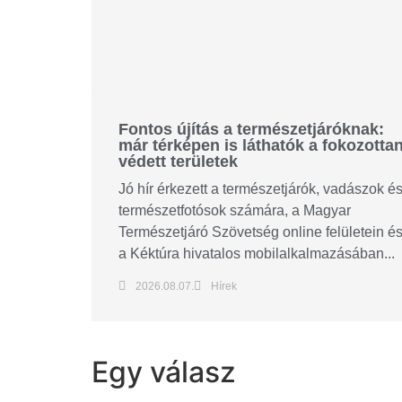
Fontos újítás a természetjáróknak:
már térképen is láthatók a fokozotta
védett területek
Jó hír érkezett a természetjárók, vadászok é
természetfotósok számára, a Magyar
Természetjáró Szövetség online felületein é
a Kéktúra hivatalos mobilalkalmazásában...
2026.08.07.
Hírek
Egy válasz