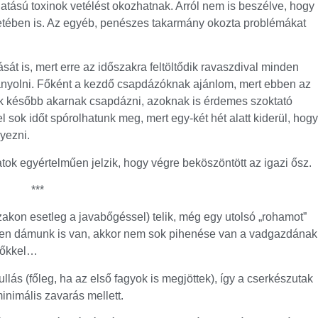
hatású toxinok vetélést okozhatnak. Arról nem is beszélve, hogy
etében is. Az egyéb, penészes takarmány okozta problémákat
t is, mert erre az időszakra feltöltődik ravaszdival minden
kmányolni. Főként a kezdő csapdázóknak ajánlom, mert ebben az
k később akarnak csapdázni, azoknak is érdemes szoktató
zel sok időt spórolhatunk meg, mert egy-két hét alatt kiderül, hogy
yezni.
ok egyértelműen jelzik, hogy végre beköszöntött az igazi ősz.
***
akon esetleg a javabőgéssel) telik, még egy utolsó „rohamot”
ületen dámunk is van, akkor nem sok pihenése van a vadgazdának
plőkkel…
ás (főleg, ha az első fagyok is megjöttek), így a cserkészutak
minimális zavarás mellett.