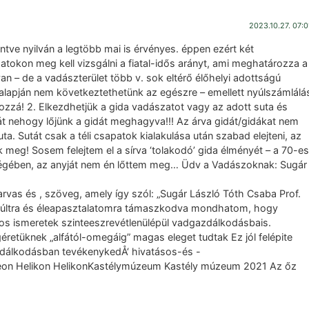
2023.10.27. 07:0
kintve nyilván a legtöbb mai is érvényes. éppen ezért két
szatokon meg kell vizsgálni a fiatal-idős arányt, ami meghatározza a
n – de a vadászterület több v. sok eltérő élőhelyi adottságú
 alapján nem következtethetünk az egészre – emellett nyúlszámlálá
hozzá! 2. Elkezdhetjük a gida vadászatot vagy az adott suta és
tát nehogy lőjünk a gidát meghagyva!!! Az árva gidát/gidákat nem
uta. Sutát csak a téli csapatok kialakulása után szabad elejteni, az
 meg! Sosem felejtem el a sírva ‘tolakodó’ gida élményét – a 70-es
rségében, az anyját nem én lőttem meg… Üdv a Vadászoknak: Sugár
arvas és , szöveg, amely így szól: „Sugár László Tóth Csaba Prof.
i múltra és éleapasztalatomra támaszkodva mondhatom, hogy
 ismeretek szinteeszrevétlenülépül vadgazdálkodásbais.
etüknek „alfától-omegáig” magas eleget tudtak Ez jól felépite
zdálkodásban tevékenykedÅ‘ hivatásos-és -
 eon Helikon HelikonKastélymúzeum Kastély múzeum 2021 Az őz