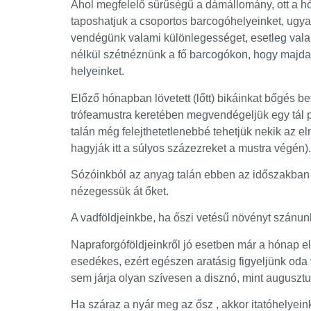
Ahol megfelelő sűrűségű a dámállomány, ott a hó
taposhatjuk a csoportos barcogóhelyeinket, ugya
vendégünk valami különlegességet, esetleg vala
nélkül szétnéznünk a fő barcogókon, hogy majda
helyeinket.
Előző hónapban lövetett (lőtt) bikáinkat bőgés befe
trófeamustra keretében megvendégeljük egy tál 
talán még felejthetetlenebbé tehetjük nekik az e
hagyják itt a súlyos százezreket a mustra végén).
Sózóinkból az anyag talán ebben az időszakban 
nézegessük át őket.
A vadföldjeinkbe, ha őszi vetésű növényt szánunk
Napraforgóföldjeinkről jó esetben már a hónap e
esedékes, ezért egészen aratásig figyeljünk oda 
sem járja olyan szívesen a disznó, mint augusztu
Ha száraz a nyár meg az ősz , akkor itatóhelyein