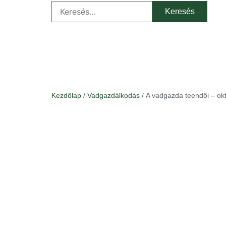
Kezdőlap
/
Vadgazdálkodás
/ A vadgazda teendői – ok