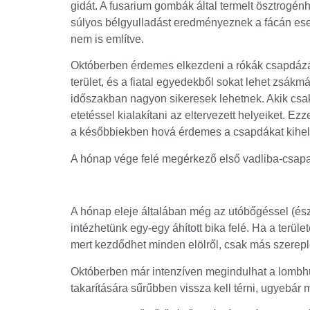
gidát. A fusarium gombák által termelt ösztrogén
súlyos bélgyulladást eredményeznek a fácán es
nem is említve.
Októberben érdemes elkezdeni a rókák csapdázásá
terület, és a fiatal egyedekből sokat lehet zsá
időszakban nagyon sikeresek lehetnek. Akik csa
etetéssel kialakítani az eltervezett helyeiket. Ez
a későbbiekben hová érdemes a csapdákat kihel
A hónap vége felé megérkező első vadliba-csapat
A hónap eleje általában még az utóbőgéssel (ész
intézhetünk egy-egy áhított bika felé. Ha a ter
mert kezdődhet minden elölről, csak más szere
Októberben már intenzíven megindulhat a lombhull
takarítására sűrűbben vissza kell térni, ugyebár 