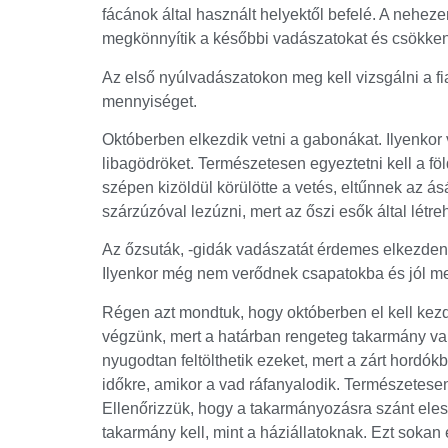
fácánok által használt helyektől befelé. A nehe
megkönnyítik a későbbi vadászatokat és csökken
Az első nyúlvadászatokon meg kell vizsgálni a fi
mennyiséget.
Októberben elkezdik vetni a gabonákat. Ilyenkor
libagödröket. Természetesen egyeztetni kell a fö
szépen kizöldül körülötte a vetés, eltűnnek az á
szárzúzóval lezúzni, mert az őszi esők által létr
Az őzsuták, -gidák vadászatát érdemes elkezdeni
Ilyenkor még nem verődnek csapatokba és jól me
Régen azt mondtuk, hogy októberben el kell kezd
végzünk, mert a határban rengeteg takarmány van
nyugodtan feltölthetik ezeket, mert a zárt hordó
időkre, amikor a vad ráfanyalodik. Természetesen
Ellenőrizzük, hogy a takarmányozásra szánt el
takarmány kell, mint a háziállatoknak. Ezt sokan