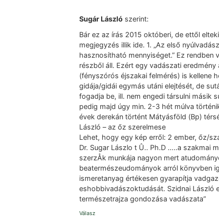
Sugár László
szerint:
Bár ez az írás 2015 októberi, de ettől elte
megjegyzés illik ide. 1. „Az első nyúlvadá
hasznosítható mennyiséget.” Ez rendben va
részből áll. Ezért egy vadászati eredmény
(fényszórós éjszakai felmérés) is kellene 
gidája/gidái egymás utáni elejtését, de su
fogadja be, ill. nem engedi társulni másik s
pedig majd úgy min. 2-3 hét múlva történik
évek derekán történt Mátyásföld (Bp) té
László – az őz szerelmese
Lehet, hogy egy kép erről: 2 ember, őz/sz
Dr. Sugar Lászlo t Û.. Ph.D …..a szakma
szerzÅk munkája nagyon mert atudományos
beatermészeudományok arról könyvben igér
ismeretanyag értékesen gyarapítja vadga
eshobbivadászoktudását. Szidnai László
természetrajza gondozása vadászata”
Válasz