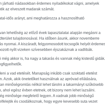
zen járható nádasokban érdemes nyiladékokat vágni, amelyek
tik az elveszett madarak számát.
atal-idős arányt, ami meghatározza a hasznosítható
 van lehetőség az előző évek tapasztalatai alapján megásni a
ldterület tulajdonosával. Ha időben ásunk, akkor novemberre
sás nyomai. A kiszáradt, felgyomosodott tocsogók helyét érdeme
ehozott nyílt vizeken szívesebben éjszakáznak a vadlibák.
 még akkor is, ha nagy a takarás és vannak még kistestű gidák
gfigyelhetők.
eni a vad etetését. Manapság inkább csak szoktató etetést
. Azok, akik önetetőket használnak az apróvad ellátására,
kban minőségromlás nélkül lehet tárolni a takarmányt szűkösebb
, ahol egész évben etetnek, ott bizony nem lehet lazsálni.
eség minősége megfelelő legyen. A vadnak jobb minőségű
 elfelejtik és csodálkoznak, hogy egyre kevesebb suta vezet