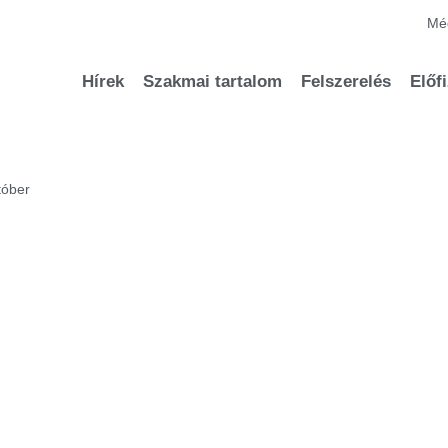
Méd
Hírek
Szakmai tartalom
Felszerelés
Előf
tóber