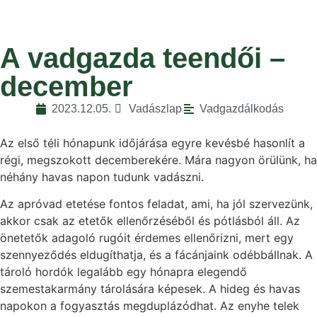
A vadgazda teendői –
december
2023.12.05.
Vadászlap
Vadgazdálkodás
Az első téli hónapunk időjárása egyre kevésbé hasonlít a
régi, megszokott decemberekére. Mára nagyon örülünk, ha
néhány havas napon tudunk vadászni.
Az apróvad etetése fontos feladat, ami, ha jól szervezünk,
akkor csak az etetők ellenőrzéséből és pótlásból áll. Az
önetetők adagoló rugóit érdemes ellenőrizni, mert egy
szennyeződés eldugíthatja, és a fácánjaink odébbállnak. A
tároló hordók legalább egy hónapra elegendő
szemestakarmány tárolására képesek. A hideg és havas
napokon a fogyasztás megduplázódhat. Az enyhe telek