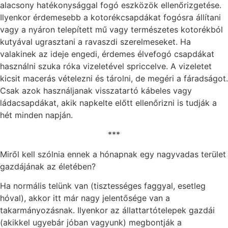
alacsony hatékonysággal fogó eszközök ellenőrizgetése.
Ilyenkor érdemesebb a kotorékcsapdákat fogósra állítani
vagy a nyáron telepített mű vagy természetes kotorékból
kutyával ugrasztani a ravaszdi szerelmeseket. Ha
valakinek az ideje engedi, érdemes élvefogó csapdákat
használni szuka róka vizeletével spriccelve. A vizeletet
kicsit macerás vételezni és tárolni, de megéri a fáradságot.
Csak azok használjanak visszatartó kábeles vagy
ládacsapdákat, akik napkelte előtt ellenőrizni is tudják a
hét minden napján.
***
Miről kell szólnia ennek a hónapnak egy nagyvadas terület
gazdájának az életében?
Ha normális telünk van (tisztességes faggyal, esetleg
hóval), akkor itt már nagy jelentősége van a
takarmányozásnak. Ilyenkor az állattartótelepek gazdái
(akikkel ugyebár jóban vagyunk) megbontják a