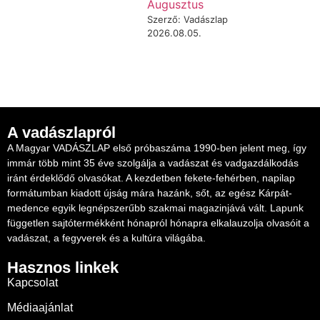
Augusztus
Szerző: Vadászlap
2026.08.05.
A vadászlapról
A Magyar VADÁSZLAP első próbaszáma 1990-ben jelent meg, így
immár több mint 35 éve szolgálja a vadászat és vadgazdálkodás
iránt érdeklődő olvasókat. A kezdetben fekete-fehérben, napilap
formátumban kiadott újság mára hazánk, sőt, az egész Kárpát-
medence egyik legnépszerűbb szakmai magazinjává vált. Lapunk
független sajtótermékként hónapról hónapra elkalauzolja olvasóit a
vadászat, a fegyverek és a kultúra világába.
Hasznos linkek
Kapcsolat
Médiaajánlat