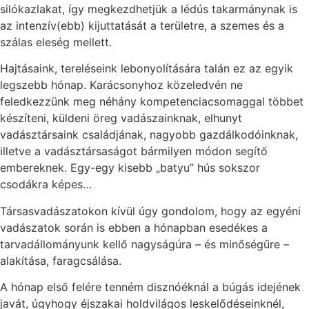
silókazlakat, így megkezdhetjük a lédús takarmánynak is
az intenzív(ebb) kijuttatását a területre, a szemes és a
szálas eleség mellett.
Hajtásaink, tereléseink lebonyolítására talán ez az egyik
legszebb hónap. Karácsonyhoz közeledvén ne
feledkezzünk meg néhány kompetenciacsomaggal többet
készíteni, küldeni öreg vadászainknak, elhunyt
vadásztársaink családjának, nagyobb gazdálkodóinknak,
illetve a vadásztársaságot bármilyen módon segítő
embereknek. Egy-egy kisebb „batyu” hús sokszor
csodákra képes…
Társasvadászatokon kívül úgy gondolom, hogy az egyéni
vadászatok során is ebben a hónapban esedékes a
tarvadállományunk kellő nagyságúra – és minőségűre –
alakítása, faragcsálása.
A hónap első felére tenném disznóéknál a búgás idejének
javát, úgyhogy éjszakai holdvilágos leskelődéseinknél,