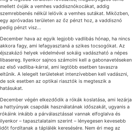
mellett óvják a vemhes vaddisznókocákat, addig
szemrebbenés nélkül lelövik a vemhes sutákat. Miközben,
egy apróvadas területen az őz pénzt hoz, a vaddisznó
pedig pénzt visz…
December hava az egyik legjobb vadlibás hónap, ha nincs
akkora fagy, ami lefagyasztaná a szikes tocsogókat. Az
éjszakázó helyek védelmével sokáig vadászható a népes
libasereg. Ilyenkor sajnos számolni kell a gabonavetéseken
az első vadliba-kárral, ami legtöbb esetben tavaszra
eltűnik. A lelegelt területeket intenzívebben kell vadászni,
de sok esetben az optikai riasztók is megteszik a
hatásukat.
December végén elkezdődik a rókák koslatása, ami lezárja
a hattyúnyak csapdák használatának időszakát, ugyanis a
rókáink inkább a párválasztással vannak elfoglalva és
ilyenkor – tapasztalataim szerint – lényegesen kevesebb
időt fordítanak a táplálék keresésére. Nem éri meg az