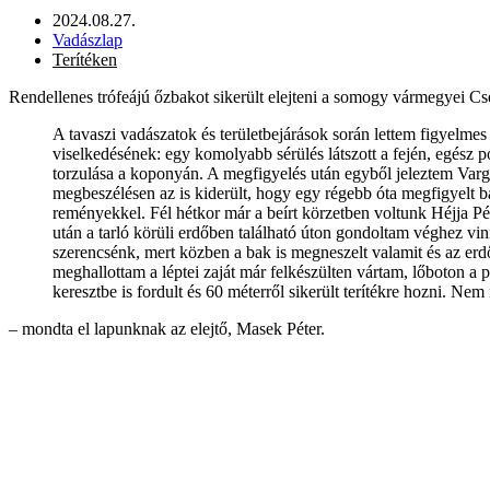
2024.08.27.
Vadászlap
Terítéken
Rendellenes trófeájú őzbakot sikerült elejteni a somogy vármegyei Cse
A tavaszi vadászatok és területbejárások során lettem figyelme
viselkedésének: egy komolyabb sérülés látszott a fején, egész 
torzulása a koponyán. A megfigyelés után egyből jeleztem Varga
megbeszélésen az is kiderült, hogy egy régebb óta megfigyelt b
reményekkel. Fél hétkor már a beírt körzetben voltunk Héjja Péte
után a tarló körüli erdőben található úton gondoltam véghez vin
szerencsénk, mert közben a bak is megneszelt valamit és az erdőn
meghallottam a léptei zaját már felkészülten vártam, lőboton a p
keresztbe is fordult és 60 méterről sikerült terítékre hozni. Ne
– mondta el lapunknak az elejtő, Masek Péter.