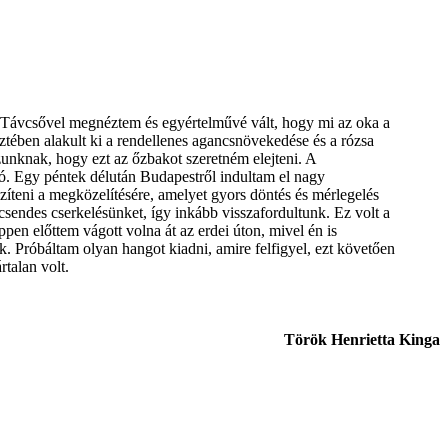
t. Távcsővel megnéztem és egyértelművé vált, hogy mi az oka a
ztében alakult ki a rendellenes agancsnövekedése és a rózsa
zunknak, hogy ezt az őzbakot szeretném elejteni. A
tó. Egy péntek délután Budapestről indultam el nagy
észíteni a megközelítésére, amelyet gyors döntés és mérlegelés
 csendes cserkelésünket, így inkább visszafordultunk. Ez volt a
ppen előttem vágott volna át az erdei úton, mivel én is
ak. Próbáltam olyan hangot kiadni, amire felfigyel, ezt követően
rtalan volt.
Török Henrietta Kinga