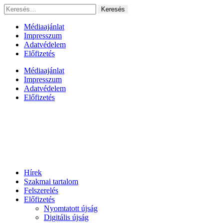
Ugrás
Keresés:
a
tartalomhoz
Médiaajánlat
Impresszum
Adatvédelem
Előfizetés
Médiaajánlat
Impresszum
Adatvédelem
Előfizetés
Hírek
Szakmai tartalom
Felszerelés
Előfizetés
Nyomtatott újság
Digitális újság