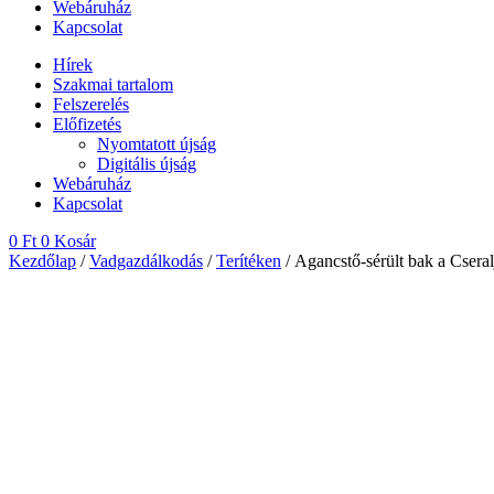
Webáruház
Kapcsolat
Hírek
Szakmai tartalom
Felszerelés
Előfizetés
Nyomtatott újság
Digitális újság
Webáruház
Kapcsolat
0
Ft
0
Kosár
Kezdőlap
/
Vadgazdálkodás
/
Terítéken
/ Agancstő-sérült bak a Csera