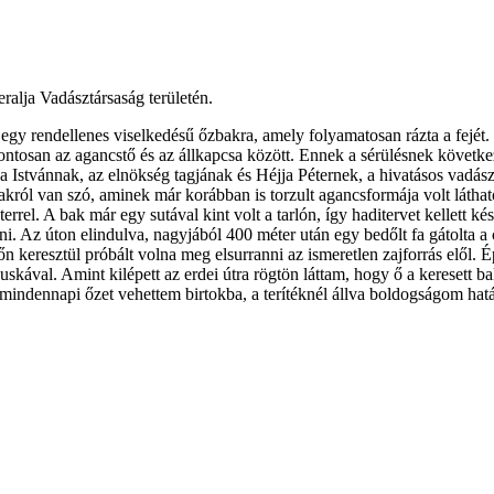
ralja Vadásztársaság területén.
s egy rendellenes viselkedésű őzbakra, amely folyamatosan rázta a fejé
pontosan az agancstő és az állkapcsa között. Ennek a sérülésnek követke
 Istvánnak, az elnökség tagjának és Héjja Péternek, a hivatásos vadás
akról van szó, aminek már korábban is torzult agancsformája volt látha
rrel. A bak már egy sutával kint volt a tarlón, így haditervet kellett k
ni. Az úton elindulva, nagyjából 400 méter után egy bedőlt fa gátolta a
 keresztül próbált volna meg elsurranni az ismeretlen zajforrás elől. É
uskával. Amint kilépett az erdei útra rögtön láttam, hogy ő a keresett b
m mindennapi őzet vehettem birtokba, a terítéknél állva boldogságom hatá