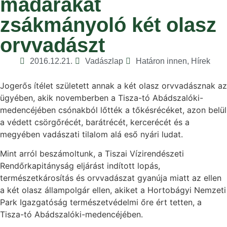
madarakat
zsákmányoló két olasz
orvvadászt
2016.12.21.
Vadászlap
Határon innen
,
Hírek
Jogerős ítélet született annak a két olasz orvvadásznak az
ügyében, akik novemberben a Tisza-tó Abádszalóki-
medencéjében csónakból lőtték a tőkésrécéket, azon belül
a védett csörgőrécét, barátrécét, kercerécét és a
megyében vadászati tilalom alá eső nyári ludat.
Mint arról beszámoltunk, a Tiszai Vízirendészeti
Rendőrkapitányság eljárást indított lopás,
természetkárosítás és orvvadászat gyanúja miatt az ellen
a két olasz állampolgár ellen, akiket a Hortobágyi Nemzeti
Park Igazgatóság természetvédelmi őre ért tetten, a
Tisza-tó Abádszalóki-medencéjében.