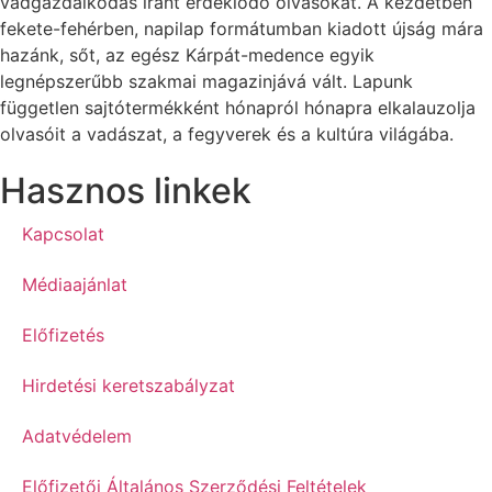
vadgazdálkodás iránt érdeklődő olvasókat. A kezdetben
fekete-fehérben, napilap formátumban kiadott újság mára
hazánk, sőt, az egész Kárpát-medence egyik
legnépszerűbb szakmai magazinjává vált. Lapunk
független sajtótermékként hónapról hónapra elkalauzolja
olvasóit a vadászat, a fegyverek és a kultúra világába.
Hasznos linkek
Kapcsolat
Médiaajánlat
Előfizetés
Hirdetési keretszabályzat
Adatvédelem
Előfizetői Általános Szerződési Feltételek