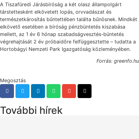
A Tiszafüredi Járásbíróság a két olasz állampolgárt
társtettesként elkövetett lopás, orvvadászat és
természetkárosítás bűntettében találta bűnösnek. Mindkét
elkövető esetében a bíróság pénzbüntetés kiszabása
mellett, az 1 év 6 hónap szabadságvesztés-büntetés
végrehajtását 2 év próbaidőre felfüggesztette – tudatta a
Hortobágyi Nemzeti Park Igazgatóság közleményében.
Forrás: greenfo.hu
Megosztás
További hírek