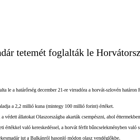
adár tetemét foglalták le Horvátors
alta le a határőrség december 21-re virradóra a horvát-szlovén határo
dja a 2,2 millió kuna (mintegy 100 millió forint) értéket.
k a védett állatokat Olaszországba akarták csempészni, ahol éttermekben 
zeti értékkel való kereskedéssel, a horvát férfit bűncselekményben való 
nekesmadár jut a Balkánról hasonló módon olasz vendéglőkbe.