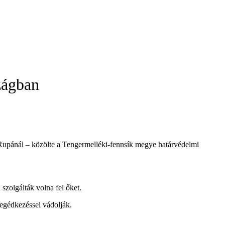
zágban
n Rupánál – közölte a Tengermelléki-fennsík megye határvédelmi
szolgálták volna fel őket.
segédkezéssel vádolják.