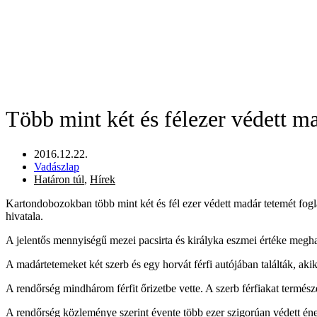
Több mint két és félezer védett m
2016.12.22.
Vadászlap
Határon túl
,
Hírek
Kartondobozokban több mint két és fél ezer védett madár tetemét fogl
hivatala.
A jelentős mennyiségű mezei pacsirta és királyka eszmei értéke meghala
A madártetemeket két szerb és egy horvát férfi autójában találták, aki
A rendőrség mindhárom férfit őrizetbe vette. A szerb férfiakat termés
A rendőrség közleménye szerint évente több ezer szigorúan védett é