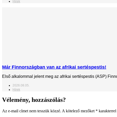
Hírek
Már Finnországban van az afrikai sertéspestis!
Első alkalommal jelent meg az afrikai sertéspestis (ASP) Fin
2026.08.05.
Hírek
Vélemény, hozzászólás?
Az e-mail címet nem tesszük közzé.
A kötelező mezőket
*
karakterrel 