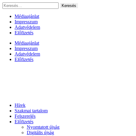
Ugrás
Keresés:
a
tartalomhoz
Médiaajánlat
Impresszum
Adatvédelem
Előfizetés
Médiaajánlat
Impresszum
Adatvédelem
Előfizetés
Hírek
Szakmai tartalom
Felszerelés
Előfizetés
Nyomtatott újság
Digitális újság