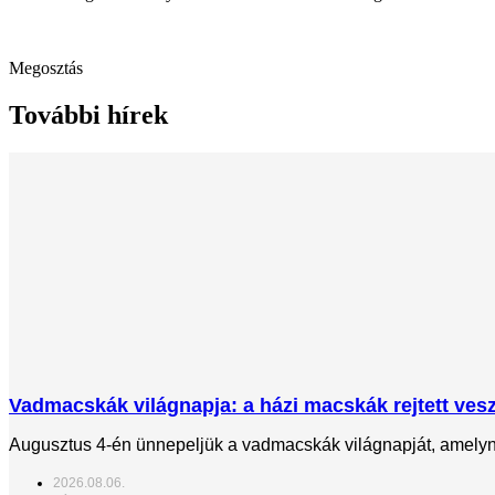
Megosztás
További hírek
Vadmacskák világnapja: a házi macskák rejtett veszé
Augusztus 4-én ünnepeljük a vadmacskák világnapját, amelynek
2026.08.06.