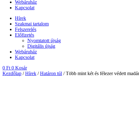
Webáruház
Kapcsolat
Hírek
Szakmai tartalom
Felszerelés
Előfizetés
Nyomtatott újság
Digitális újság
Webáruház
Kapcsolat
0
Ft
0
Kosár
Kezdőlap
/
Hírek
/
Határon túl
/ Több mint két és félezer védett madá