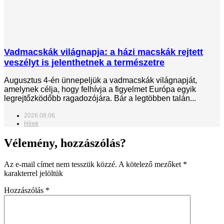
Vadmacskák világnapja: a házi macskák rejtett
veszélyt is jelenthetnek a természetre
Augusztus 4-én ünnepeljük a vadmacskák világnapját,
amelynek célja, hogy felhívja a figyelmet Európa egyik
legrejtőzködőbb ragadozójára. Bár a legtöbben talán...
2026.08.06.
Hírek
Vélemény, hozzászólás?
Az e-mail címet nem tesszük közzé.
A kötelező mezőket
*
karakterrel jelöltük
Hozzászólás
*