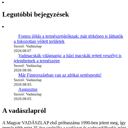
Legutóbbi bejegyzések
Fontos újítás a természetjáróknak: már térképen is láthatók
a fokozottan védett területek
Szerző: Vadászlap
2026.08.07.
Vadmacskák világnapja: a házi macskák rejtett veszélyt is
jelenthetnek a természetre
Szerző: Vadászlap
2026.08.06.
Már Finnországban van az afrikai sertéspestis!
Szerző: Vadászlap
2026.08.05.
Augusztus
Szerző: Vadászlap
2026.08.05.
A vadászlapról
A Magyar VADÁSZLAP első próbaszáma 1990-ben jelent meg, így
immár több mint 35 éve szolgálja a vadászat és vadgazdálkodás iránt