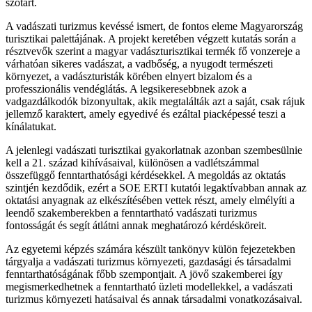
szótárt.
A vadászati turizmus kevéssé ismert, de fontos eleme Magyarország
turisztikai palettájának. A projekt keretében végzett kutatás során a
résztvevők szerint a magyar vadászturisztikai termék fő vonzereje a
várhatóan sikeres vadászat, a vadbőség, a nyugodt természeti
környezet, a vadászturisták körében elnyert bizalom és a
professzionális vendéglátás. A legsikeresebbnek azok a
vadgazdálkodók bizonyultak, akik megtalálták azt a saját, csak rájuk
jellemző karaktert, amely egyedivé és ezáltal piacképessé teszi a
kínálatukat.
A jelenlegi vadászati turisztikai gyakorlatnak azonban szembesülnie
kell a 21. század kihívásaival, különösen a vadlétszámmal
összefüggő fenntarthatósági kérdésekkel. A megoldás az oktatás
szintjén kezdődik, ezért a SOE ERTI kutatói legaktívabban annak az
oktatási anyagnak az elkészítésében vettek részt, amely elmélyíti a
leendő szakemberekben a fenntartható vadászati turizmus
fontosságát és segít átlátni annak meghatározó kérdésköreit.
Az egyetemi képzés számára készült tankönyv külön fejezetekben
tárgyalja a vadászati turizmus környezeti, gazdasági és társadalmi
fenntarthatóságának főbb szempontjait. A jövő szakemberei így
megismerkedhetnek a fenntartható üzleti modellekkel, a vadászati
turizmus környezeti hatásaival és annak társadalmi vonatkozásaival.