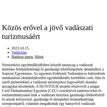
Közös erővel a jövő vadászati
turizmusáért
2023.10.15.
Vadászlap
Határon innen
,
Hírek
Nemzetközi együttműködésben készült tananyag a vadászati
turizmus fenntarthatósági és gazdasági lehetőségeinek oktatásához a
Soproni Egyetemen. Az egyetem Erdészeti Tudományos Intézetének
munkatársai oktatásfejlesztési együttműködés keretében cseh, finn és
szerb partnerekkel a vadászati turizmushoz kapcsolódó oktatási
anyagokat készítettek. A HUNTOUR projekt résztvevői a prágai
Cseh Élettudományi Egyetem (CZU) vezetésével tankönyveket és
esettanulmányokat írtak a vadászati turizmus gazdasági értékeléséről
és annak környezeti, gazdasági és társadalmi fenntarthatósági
szempontjairól, valamint megalkottak egy hatnyelvű vadászati