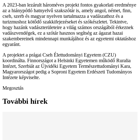
A 2023-ban lezárult hároméves projekt fontos gyakorlati eredménye
az a hiánypótló hatnyelvű szakszótár is, amely angol, német, finn,
cseh, szerb és magyar nyelven tartalmazza a vadászathoz és a
turizmushoz kötődő szakkifejezéseket és szókészletet. Tekintve,
hogy hazánk vadászterületeire a világ számos országából érkeznek
vadászvendégek, ez a szótár hasznos segítség az ágazat hazai
szakembereinek mindennapi munkájához és az egyetemi oktatáshoz
egyaránt.
A projektet a prágai Cseh Élettudományi Egyetem (CZU)
koordinálta. Finnországot a Helsinki Egyetemen működő Ruralia
Intézet, Szerbiát az Újvidéki Egyetem Természettudományi Kara,
Magyarországot pedig a Soproni Egyetem Erdészeti Tudományos
Intézete képviselte.
Megosztás
További hírek