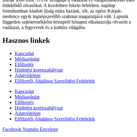
érdeklődő olvasókat. A kezdetben fekete-fehérben, napilap
formátumban kiadott újság mára hazánk, sőt, az egész Kárpát-
medence egyik legnépszerűbb szakmai magazinjává vált. Lapunk
független sajtótermékként hónapról hónapra elkalauzolja olvasóit a
vadászat, a fegyverek és a kultúra világába.
Hasznos linkek
Kapcsolat
Médiaajánlat
Előfizetés
Hirdetési keretszabályzat
Adatvédelem
Előfizetői Általános Szerződési Feltételek
Kapcsolat
Médiaajánlat
Előfizetés
Hirdetési keretszabályzat
Adatvédelem
Előfizetői Általános Szerződési Feltételek
Facebook
Youtube
Envelope