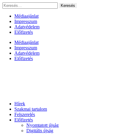
Ugrás
Keresés:
a
tartalomhoz
Médiaajánlat
Impresszum
Adatvédelem
Előfizetés
Médiaajánlat
Impresszum
Adatvédelem
Előfizetés
Hírek
Szakmai tartalom
Felszerelés
Előfizetés
Nyomtatott újság
Digitális újság