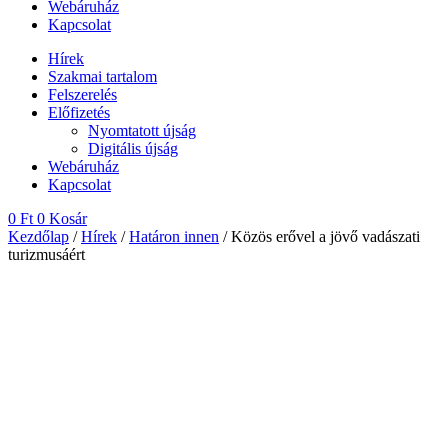
Webáruház
Kapcsolat
Hírek
Szakmai tartalom
Felszerelés
Előfizetés
Nyomtatott újság
Digitális újság
Webáruház
Kapcsolat
0
Ft
0
Kosár
Kezdőlap
/
Hírek
/
Határon innen
/ Közös erővel a jövő vadászati
turizmusáért